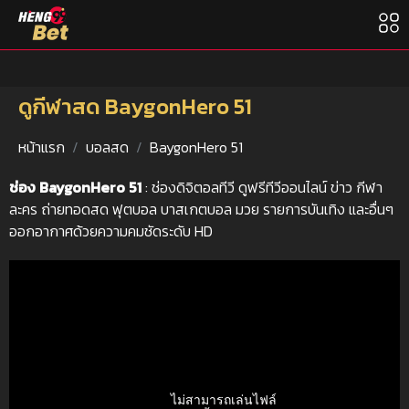
ดูกีฬาสด BaygonHero 51
หน้าแรก
บอลสด
BaygonHero 51
ช่อง BaygonHero 51
: ช่องดิจิตอลทีวี ดูฟรีทีวีออนไลน์ ข่าว กีฬา
ละคร ถ่ายทอดสด ฟุตบอล บาสเกตบอล มวย รายการบันเทิง และอื่นๆ
ออกอากาศด้วยความคมชัดระดับ HD
ไม่สามารถเล่นไฟล์