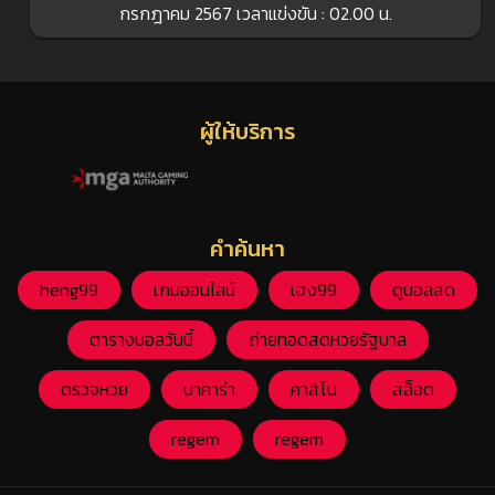
กรกฎาคม 2567 เวลาแข่งขัน : 02.00 น.
ผู้ให้บริการ
คำค้นหา
heng99
เกมออนไลน์
เฮง99
ดูบอลสด
ตารางบอลวันนี้
ถ่ายทอดสดหวยรัฐบาล
ตรวจหวย
บาคาร่า
คาสิโน
สล็อต
regem
regem