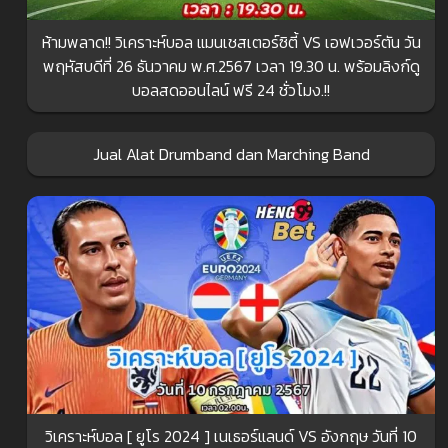
ห้ามพลาด!! วิเคราะห์บอล แมนเชสเตอร์ซิตี้ VS เอฟเวอร์ตัน วัน
พฤหัสบดีที่ 26 ธันวาคม พ.ศ.2567 เวลา 19.30 น. พร้อมลิงก์ดู
บอลสดออนไลน์ ฟรี 24 ชั่วโมง.!!
Jual Alat Drumband dan Marching Band
วิเคราะห์บอล [ ยูโร 2024 ] เนเธอร์แลนด์ VS อังกฤษ วันที่ 10