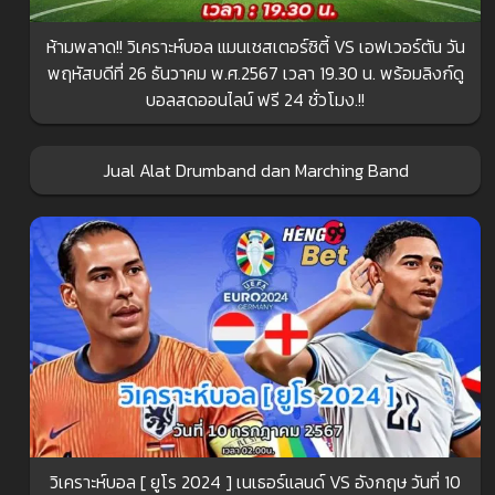
ห้ามพลาด!! วิเคราะห์บอล แมนเชสเตอร์ซิตี้ VS เอฟเวอร์ตัน วัน
พฤหัสบดีที่ 26 ธันวาคม พ.ศ.2567 เวลา 19.30 น. พร้อมลิงก์ดู
บอลสดออนไลน์ ฟรี 24 ชั่วโมง.!!
Jual Alat Drumband dan Marching Band
วิเคราะห์บอล [ ยูโร 2024 ] เนเธอร์แลนด์ VS อังกฤษ วันที่ 10