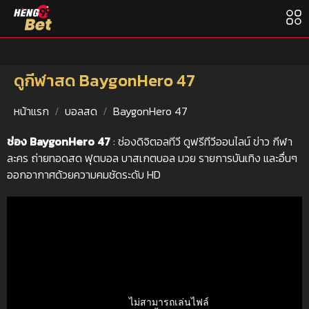
ดูกีฬาสด BaygonHero 47
หน้าแรก
บอลสด
BaygonHero 47
ช่อง BaygonHero 47
: ช่องดิจิตอลทีวี ดูฟรีทีวีออนไลน์ ข่าว กีฬา
ละคร ถ่ายทอดสด ฟุตบอล บาสเกตบอล มวย รายการบันเทิง และอื่นๆ
ออกอากาศด้วยความคมชัดระดับ HD
ไม่สามารถเล่นไฟล์