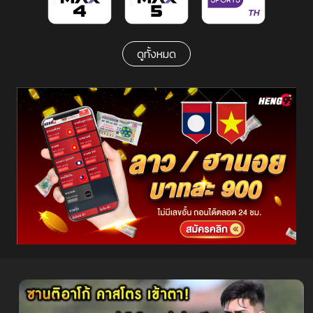
ดูทั้งหมด