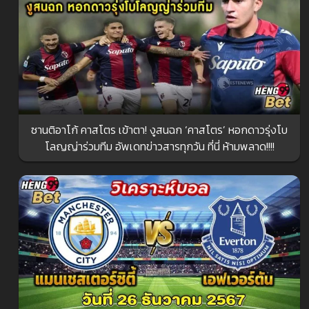
ซานติอาโก้ คาสโตร เข้าตา! งูสนฉก ‘คาสโตร’ หอกดาวรุ่งโบ
โลญญ่าร่วมทีม อัพเดทข่าวสารทุกวัน ที่นี่ ห้ามพลาด!!!!