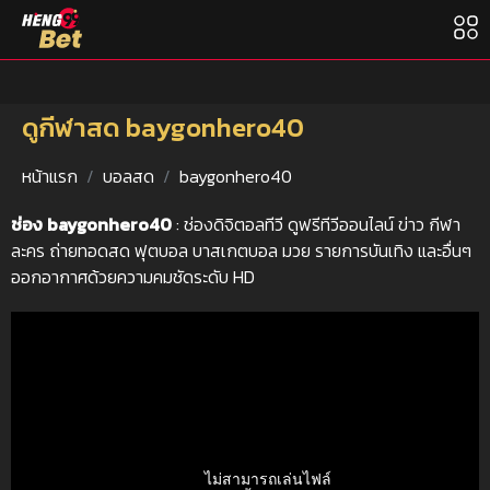
ดูกีฬาสด baygonhero40
หน้าแรก
บอลสด
baygonhero40
ช่อง baygonhero40
: ช่องดิจิตอลทีวี ดูฟรีทีวีออนไลน์ ข่าว กีฬา
ละคร ถ่ายทอดสด ฟุตบอล บาสเกตบอล มวย รายการบันเทิง และอื่นๆ
ออกอากาศด้วยความคมชัดระดับ HD
ไม่สามารถเล่นไฟล์