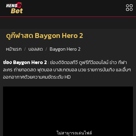
ดูกีฬาสด Baygon Hero 2
หน้าแรก
บอลสด
Baygon Hero 2
ช่อง Baygon Hero 2
: ช่องดิจิตอลทีวี ดูฟรีทีวีออนไลน์ ข่าว กีฬา
ละคร ถ่ายทอดสด ฟุตบอล บาสเกตบอล มวย รายการบันเทิง และอื่นๆ
ออกอากาศด้วยความคมชัดระดับ HD
ไม่สามารถเล่นไฟล์