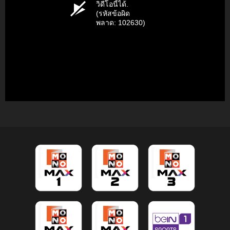
วิดีโอนี้ได้.
(รหัสข้อผิด
พลาด: 102630)