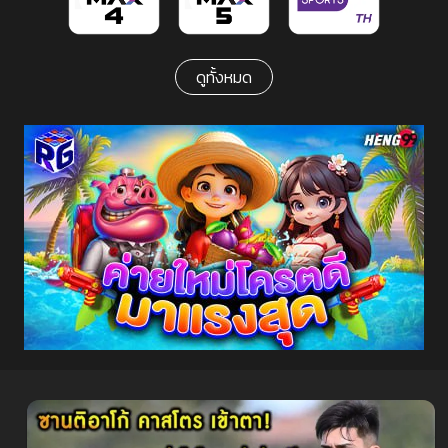
ดูทั้งหมด