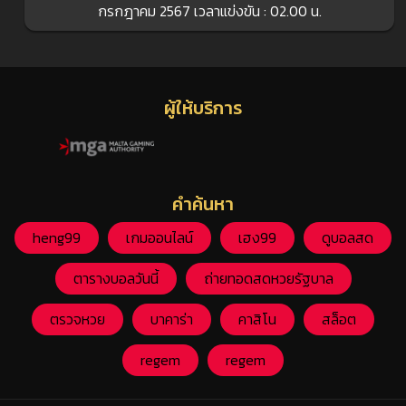
กรกฎาคม 2567 เวลาแข่งขัน : 02.00 น.
ผู้ให้บริการ
คำค้นหา
heng99
เกมออนไลน์
เฮง99
ดูบอลสด
ตารางบอลวันนี้
ถ่ายทอดสดหวยรัฐบาล
ตรวจหวย
บาคาร่า
คาสิโน
สล็อต
regem
regem