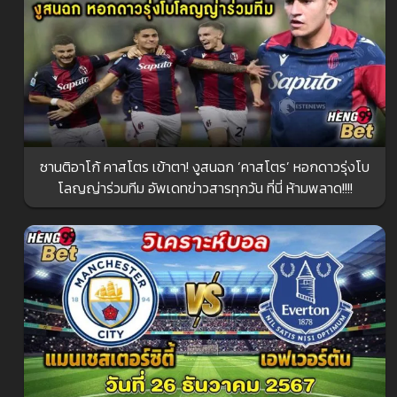
ซานติอาโก้ คาสโตร เข้าตา! งูสนฉก ‘คาสโตร’ หอกดาวรุ่งโบ
โลญญ่าร่วมทีม อัพเดทข่าวสารทุกวัน ที่นี่ ห้ามพลาด!!!!