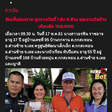
สารบัญ
ฝันเห็นคนตาย ถูกรางวัลที่ 1 รับ 6 ล้าน และรางวัลข้าง
เคียงอีก 100,000
เมื่อเวลา 09.30 น. วันที่ 17 พ.ค.61 นางสาวอรพิน ราชอาจ
อายุ 37 ปี อยู่บ้านเลขที่ 95 บ้านกกจาน ต.กกสะทอน
อ.ด่านซ้าย จ.เลย ครูศูนย์พัฒนาเด็กเล็ก ต.กกสะทอน
อ.ด่านซ้าย จ.เลย และนางบัวเรียน ทับปีแสน อายุ 55 ปี อยู่
บ้านเลขที่ 168 บ้านห้วยหมุ่น ต.กกสะทอน อ.ด่านซ้าย จ.เลย
และญาติ