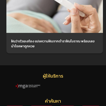
ฝันว่าตัวเองท้อง แปลความฝันจากตำราฝันโบราณ พร้อมเลข
นำโชคพาถูกหวย
ผู้ให้บริการ
คำค้นหา