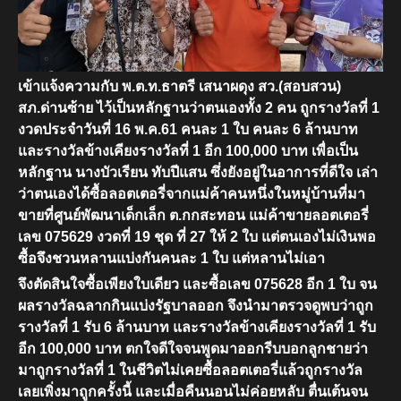
เข้าแจ้งความกับ พ.ต.ท.ธาตรี เสนาผดุง สว.(สอบสวน)
สภ.ด่านซ้าย ไว้เป็นหลักฐานว่าตนเองทั้ง 2 คน ถูกรางวัลที่ 1
งวดประจำวันที่ 16 พ.ค.61 คนละ 1 ใบ คนละ 6 ล้านบาท
และรางวัลข้างเคียงรางวัลที่ 1 อีก 100,000 บาท เพื่อเป็น
หลักฐาน นางบัวเรียน ทับปีแสน ซึ่งยังอยู่ในอาการที่ดีใจ เล่า
ว่าตนเองได้ซื้อลอตเตอรี่จากแม่ค้าคนหนึ่งในหมู่บ้านที่มา
ขายที่ศูนย์พัฒนาเด็กเล็ก ต.กกสะทอน แม่ค้าขายลอตเตอรี่
เลข 075629 งวดที่ 19 ชุด ที่ 27 ให้ 2 ใบ แต่ตนเองไม่เงินพอ
ซื้อจึงชวนหลานแบ่งกันคนละ 1 ใบ แต่หลานไม่เอา
จึงตัดสินใจซื้อเพียงใบเดียว และซื้อเลข 075628 อีก 1 ใบ จน
ผลรางวัลฉลากกินแบ่งรัฐบาลออก จึงนำมาตรวจดูพบว่าถูก
รางวัลที่ 1 รับ 6 ล้านบาท และรางวัลข้างเคียงรางวัลที่ 1 รับ
อีก 100,000 บาท ตกใจดีใจจนพูดมาออกรีบบอกลูกชายว่า
มาถูกรางวัลที่ 1 ในชีวิตไม่เคยซื้อลอตเตอรี่แล้วถูกรางวัล
เลยเพิ่งมาถูกครั้งนี้ และเมื่อคืนนอนไม่ค่อยหลับ ตื่นเต้นจน