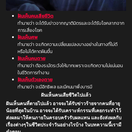
ฝันเห็นคนเสียชีวิต
ทำนายว่า จะได้รับข่าวจากญาติมิตรและจะได้รับโชคลาภจาก
การเสี่ยงโชค
ฝันเห็นศพ
ทำนายว่า จะเกิดความเปลี่ยนแปลงบางอย่างในทางที่ไม่ดี
หรือไม่ได้คาดฝันขึ้น
ฝันเห็นคนตาย
ทำนายว่า ต้องระมัดระวังให้มากเพราะจะเกิดความไม่แน่นอน
ในชีวิตการทำงาน
ฝันเห็นตัวเองตาย
ทำนายว่า จะมีอิทธิพล และมีคนมาพึ่งบารมี
ฝันเห็นคนเสียชีวิตไปแล้ว
ฝันเห็นคนที่ตายไปแล้ว อาจจะได้รับข่าวร้ายจากคนที่อายุ
น้อยที่สุดในบ้าน อาจจะได้รับเคราะห์กรรมที่เคยกระทำไว้
ส่งผลมาให้คนภายในครอบครัวรับผลเเทน และยังส่งผลกับ
เรื่องต่างๆในชีวิตประจำวันอย่างไรบ้าง ในบทความนี้เรามี
คำตอบ