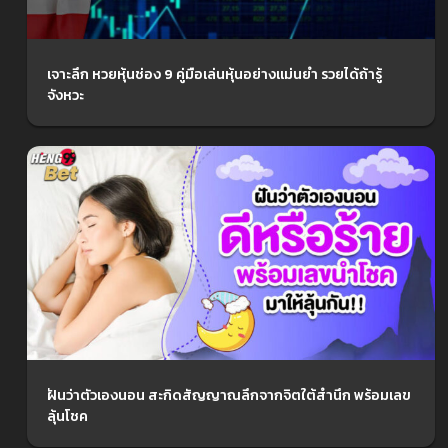
เจาะลึก หวยหุ้นช่อง 9 คู่มือเล่นหุ้นอย่างแม่นยำ รวยได้ถ้ารู้
จังหวะ
ฝันว่าตัวเองนอน สะกิดสัญญาณลึกจากจิตใต้สำนึก พร้อมเลข
ลุ้นโชค