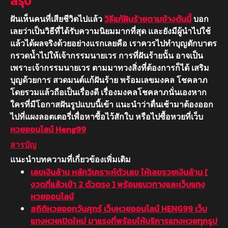
สรุป
วิธีแก้ฝันร้ายตามข้างต้นนี้
ฝันเห็นคนที่เสียชีวิตไปแล้ว
บอก
เลยว่าเป็นวิธีที่ได้รับความนิยมมากที่สุด และยังมีผู้นำไปใช้
แล้วได้ผลจริงด้วยอย่างแรกเลยคือ เราควรไปทำบุญตักบาตร
กรวดน้ำไปให้เจ้ากรรมนายเวร การที่ฝันร้ายนั้น อาจเป็น
เพราะเจ้ากรรมนายเวร ตามมาทวงสิ่งที่ต้องการก็ได้ เสริม
บุญด้วยการ สวดมนต์แก้ฝันร้าย พร้อมเลขมงคล โชคลาภ
โดยรวมแล้วถือเป็นเรื่องดี เรื่องมงคลโชคลาภนั่นเองหาก
ใครที่มีโอกาสฝันรูปแบบนี้เข้า แนะนำว่าตื่นเช้ามาต้องออก
ไปที่แผงลอตเตอรี่เพื่อหาซื้อไว้สักใบ หรือไปซื้อหวยที่เว็บ
หวยออนไลน์ Heng99
สารบัญ
แนะนำบทความที่เกี่ยวข้องเพิ่มเติม
เลขเงินล้าน หลักวิเคราะห์ตัวเลข ให้เลขรวยเงินล้าน [
งวดที่แล้วเข้า 2 ตัวตรง ] พร้อมแนวทางและเว็บแทง
หวยออนไลน์
สถิติหวยออกวันศุกร์ เว็บหวยออนไลน์ HENG99 เว็บ
แทงหวยเปิดใหม่ มาแรงที่พร้อมให้บริการแทงหวยทุกรูป