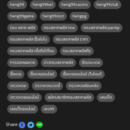
heng99
heng99bet
heng99casino
heng99club
heng99game
heng99slot
hengpg
กอง สลาก พลัส
กองสลากพลัส line
กองสลากพลัส pantip
กองสลากพลัส ซื้อยังไง
กองสลากพลัส ราคา
กองสลากพลัส เชื่อถือได้ไหม
กองสลากพลัสคือ
การออกผลหวย
ข่าวกองสลากพลัส
ชัดเจน หวย
ซื้อหวย
ซื้อหวยออนไลน์
ซื้อหวยออนไลน์ เว็บไหนดี
ตรวจหวย
ตรวจหวยงวดนี้
ตรวจหวยย้อนหลัง
ตรวจหวยออนไลน์
สมัครสมาชิกกองสลากพลัส
เลขเด็ด
เลขเด็ดออนไลน์
เฮง99
Share