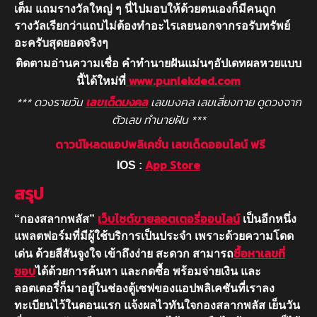
เต็ม แถมรางวัลใหญ่ ๆ นี่ไปมอบให้ด้วยตนเองก็มีคนถูก
รางวัลเรียกว่าแถบไม่ต้องทำอะไรเลยนอกจากรอรับทรัพย์
อะครับสุดยอดจริงๆ
ติดตามอ่านความเชื่อ คำทำนายฝันแม่นๆอัปเดทผลหวยแบบ
www.punlekded.com
นี้ได้ใหม่ที่
*** ดวงรายวัน
เลขเด็ดมงคล
เลขมงคล เลขเสี่ยงทาย ดูดวงจาก
ตัวเลข ทำนายฝัน ***
ดาวน์โหลดแอปพลิเคชั่น
เลขเด็ดออนไลน์ ฟรี
App Store
IOS
:
สรุป
เว็บไซต์ขายลอตเตอรี่ออนไลน์
“กองสลากพลัส”
เป็นอีกหนึ่ง
แพลตฟอร์มที่มีผู้ใช้บริการเป็นประจำ เพราะด้วยความโดด
ซื้อหาเลขที่
เด่น ด้วยสีสันจูงใจ เข้าถึงง่าย สะดวก สามารถ
ชอบ
ได้ด้วยการค้นหา และกดซื้อ พร้อมจ่ายเงิน และ
ลอตเตอรี่ก็มาอยู่ในช่องตู้เซฟของแอปพลิเคชันที่เราลง
ทะเบียนไว้ในตอนแรก แจ้งผลไวทันใจกองสลากพลัส เย็นวัน