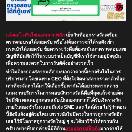
แจ้งผลไวทันใจกองสลากพลัส
เย็นวันที่ออกรางวัลเตรียม
ตรวจสอบรอได้เลยครับ หรือไม่ต้องตรวจก็ได้รอตังเข้า
กระเป๋าได้เลยครับ ข้อควรระวังคือต้องหมั่นมาตรวจสอบเลข
บัญชีที่บันทึกไว้ในระบบว่าเป็นบัญชีที่เราใช้งานอยู่ปัจจุบัน
เพื่อความสะดวกในการรับตัค์งอย่างรวดเร็ว
ทำไมต้องกองสลากพลัส
จะบอกว่าค่ายนี้เขาจริงใจในการ
บริการมากโดยเฉพาะ CEO ที่ตั้งใจจัดหาสลากราคาต่ำที่สุด
เท่าที่จะจัดหาได้มาให้เลือกซื้อหากันได้อย่างหลากหลาย
แถมงานบริการในการมอบเงินรางวัลนี่คือที่สุดแล้วจ่ายเต็ม
ไม่มีหัก ผมเคยถูกตอนสมัยเป็นกองสลากก็ได้รับเงินรางวัล
ภายในสองชั่วโมงแถมมีแจ้ง SME และ ไลน์ด้วย ไม่รู้ว่าตอน
นี้ยังมีแจ้งอยู่ด้วยไหม เพราะยังไม่มีดวงในการถูกรางวัลอีก
เลย ไว้มีโอกาสถูกรางวัลใหญ่ ๆ จะได้มารีวิวให้ทราบกัน
งานบริการที่ใจถึง
ครับ อย่างที่บอกค่ายนี้มีดีด้าน
มากจ่ายให้