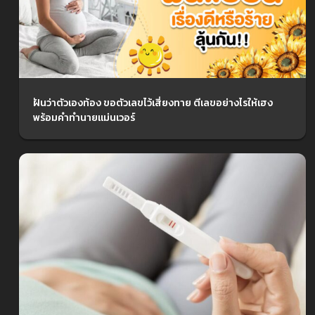
ฝันว่าตัวเองท้อง ขอตัวเลขไว้เสี่ยงทาย ตีเลขอย่างไรให้เฮง
พร้อมคำทำนายแม่นเวอร์