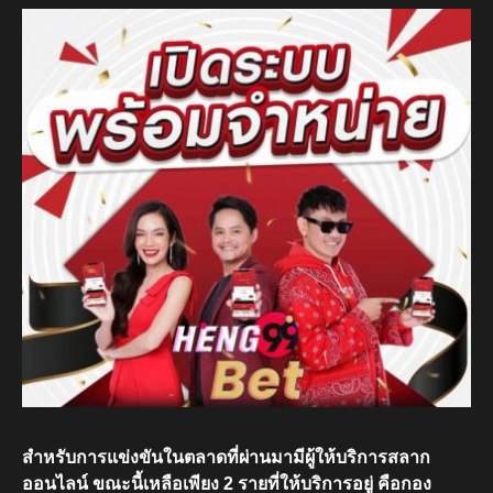
สำหรับการแข่งขันในตลาดที่ผ่านมามีผู้ให้บริการสลาก
ออนไลน์ ขณะนี้เหลือเพียง 2 รายที่ให้บริการอยู่ คือกอง