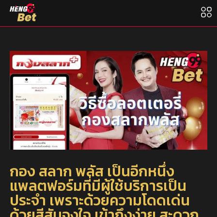
กอง สลาก พลัส เป็นอีกหนึ่ง
แพลตฟอร์มที่มีผู้ใช้บริการเป็น
ประจำ เพราะด้วยความโดดเด่น
ด้วยสีสันจูงใจ เข้าถึงง่าย สะดวก