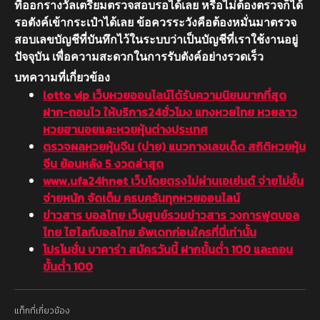
ที่ออกรางวัลเตรียมตรวจสอบรอได้เลย หรือไม่ต้องตรวจก็ได้
รอตังค์เข้ากระเป๋าได้เลย ข้อควรระวังคือต้องหมั่นมาตรวจ
สอบเลขบัญชีที่บันทึกไว้ในระบบว่าเป็นบัญชีที่เราใช้งานอยู่
ปัจจุบัน เพื่อความสะดวกในการรับตังค์อย่างรวดเร็ว
บทความที่เกี่ยวข้อง
lotto vip เว็บหวยออนไลน์ได้รับความนิยมมากที่สุด
ฝาก-ถอนไว ให้บริการ24ชั่วโมง แทงหวยไทย หวยลาว
หวยฮานอยและหวยหุ้นต่างประเทศ
ตรวจผลหวยหุ้นจีน (บ่าย) แนวทางเลขเด็ด สถิติหวยหุ้น
จีน ย้อนหลัง 5 งวดล่าสุด
www.ufa24hnet เว็บโดยตรงไม่ผ่านเอเย่นต์ จ่ายไม่อั้น
จ่ายหนัก จัดเต็ม ครบครันทุกหวยออนไลน์
ข่าวสาร บอลไทย เว็บศูนย์รวมข่าวสาร วงการฟุตบอล
ไทย ไฮไลท์บอลไทย อัพเดทก่อนใครที่นี่เท่านั้น
โปรโมชั่น บาคาร่า สมัครวันนี้ ฝากขั้นต่ำ 100 และถอน
ขั้นต่ำ 100
แท็กที่เกี่ยวข้อง