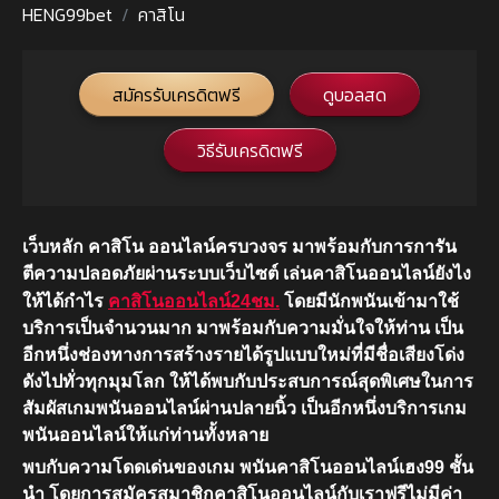
HENG99bet
คาสิโน
สมัครรับเครดิตฟรี
ดูบอลสด
วิธีรับเครดิตฟรี
เว็บหลัก คาสิโน ออนไลน์ครบวงจร
มาพร้อมกับการการัน
ตีความปลอดภัยผ่านระบบเว็บไซต์ เล่นคาสิโนออนไลน์ยังไง
ให้ได้กำไร
คาสิโนออนไลน์24ชม.
โดยมีนักพนันเข้ามาใช้
บริการเป็นจำนวนมาก มาพร้อมกับความมั่นใจให้ท่าน เป็น
อีกหนึ่งช่องทางการสร้างรายได้รูปแบบใหม่ที่มีชื่อเสียงโด่ง
ดังไปทั่วทุกมุมโลก ให้ได้พบกับประสบการณ์สุดพิเศษในการ
สัมผัสเกมพนันออนไลน์ผ่านปลายนิ้ว เป็นอีกหนึ่งบริการเกม
พนันออนไลน์ให้แก่ท่านทั้งหลาย
พบกับความโดดเด่นของเกม
พนันคาสิโนออนไลน์เฮง99
ชั้น
นำ โดยการสมัครสมาชิกคาสิโนออนไลน์กับเราฟรีไม่มีค่า