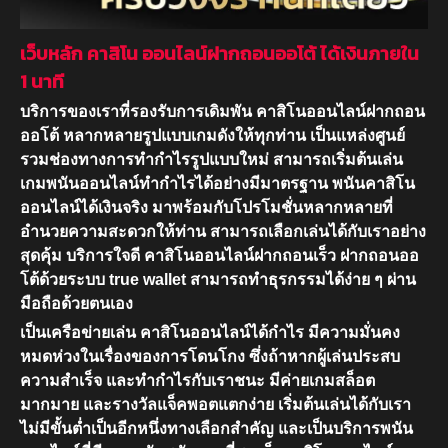
เว็บหลัก คาสิโน ออนไลน์ฝากถอนออโต้ ได้เงินภายใน
1 นาที
บริการของเราที่รองรับการเดิมพัน
คาสิโนออนไลน์ฝากถอน
ออโต้
หลากหลายรูปแบบเกมดังให้ทุกท่าน เป็นแหล่งศูนย์
รวมช่องทางการทำกำไรรูปแบบใหม่ สามารถเริ่มต้นเล่น
เกมพนันออนไลน์ทำกำไรได้อย่างมีมาตรฐาน พนันคาสิโน
ออนไลน์ได้เงินจริง มาพร้อมกับโปรโมชั่นหลากหลายที่
อำนวยความสะดวกให้ท่าน สามารถเลือกเล่นได้กับเราอย่าง
สุดคุ้ม บริการใจดี
คาสิโนออนไลน์ฝากถอนเร็ว
ฝากถอนออ
โต้ด้วยระบบ true wallet สามารถทำธุรกรรมได้ง่าย ๆ ผ่าน
มือถือด้วยตนเอง
เป็นเครือข่ายเล่น
คาสิโนออนไลน์ได้กำไร
มีความมั่นคง
หมดห่วงในเรื่องของการโดนโกง ซึ่งถ้าหากผู้เล่นประสบ
ความสำเร็จ และทำกำไรกับเราชนะ มีค่ายเกมสล็อต
มากมาย และรางวัลแจ็คพอตแตกง่าย เริ่มต้นเล่นได้กับเรา
ไม่มีขั้นต่ำเป็นอีกหนึ่งทางเลือกสำคัญ และเป็นบริการพนัน