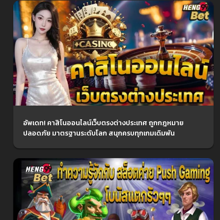
อัพเดท! คาสิโนออนไลน์เว็บตรงต่างประเทศ ถูกกฎหมาย
ปลอดภัย มาตรฐานระดับโลก สนุกครบทุกเกมเดิมพัน