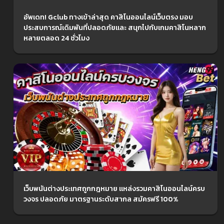
อัพเดท! Gclub ทางเข้าล่าสุด คาสิโนออนไลน์เว็บตรง มอบ
ประสบการณ์เดิมพันที่ปลอดภัยและ สนุกไปกับเกมคาสิโนหลาก
หลายตลอด 24 ชั่วโมง
เว็บพนันต่างประเทศถูกกฎหมาย แหล่งรวมคาสิโนออนไลน์ครบ
วงจร ปลอดภัย มาตรฐานระดับสากล สมัครฟรี 100%