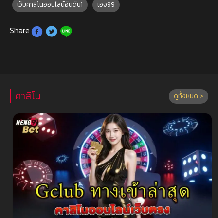
เว็บคาสิโนออนไลน์อันดับ1
เฮง99
Share
คาสิโน
ดูทั้งหมด >