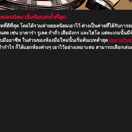
อดนิยม เริ่มต้นเบทต่ำที่สุด
ดีที่สุด โดยได้รวมค่ายยอดนิยมเอาไว้ ต่างเป็นค่ายที่ได้รับการยอม
พันสด เช่น บาคาร่า รูเลต กำถั่ว เสือมังกร และไฮโล แต่ละเกมนั้
ับมืออาชีพ ในส่วนของห้องมือใหม่นั้นเริ่มต้นเบทต่ำสุด
เหมาะกับท่
ทำกำไร ก็ได้แยกห้องต่างๆ เอาไว้อย่างเหมาะสม สามารถเลือกเล่