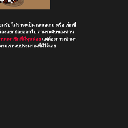
รับ ไม่ว่าจะเป็น เอสเอเกม หรือ เซ็กซี่
นมีห้องแยกย่อยออกไป ตามระดับของท่าน
านสมาชิกที่มีทุนน้อย
แต่ต้องการเข้ามา
นตามเรทงบประมาณที่มีได้เลย