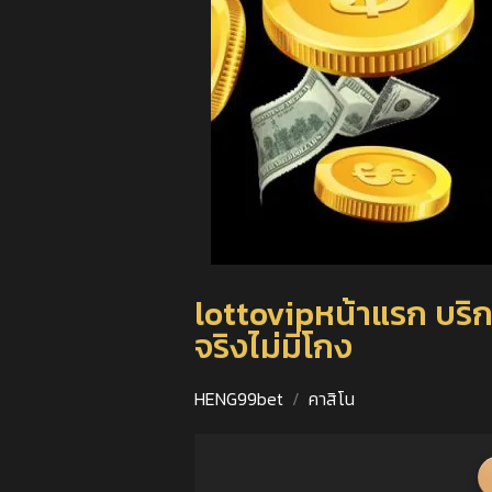
lottovipหน้าแรก บริก
จริงไม่มีโกง
HENG99bet
คาสิโน