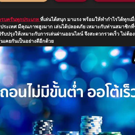
ครบครันทุกประเภท
ที่เล่นได้สนุก มาแรง พร้อมให้ทำกำไรได้ทุกเมื่
ต่างประเทศ มีคุณภาพสูงมาก เล่นได้ปลอดภัย เหมาะกับท่านสมาชิกท
ปรับปรุงให้เหมาะกับการเล่นผ่านออนไลน์ จึงสะดวกรวดเร็ว ไม่ต้องเ
้นเคยกันเป็นอย่างดีอีกด้วย