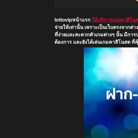
lottovipหน้าแรก
ให้บริการเกมคาสิโน
จ่ายให้เท่านั้น เพราะเป็นเว็บตรงจาก
ที่ง่ายและสะดวกตัวเกมต่างๆ นั้น มีการ
ต้องการ และยังได้เล่นเกมคาสิโนสด ที่คุ