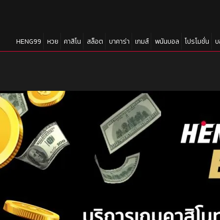
HENG99
หวย
คาสิโน
สล็อต
บาคาร่า
เกมส์
พนันบอล
โปรโมชั่น
บ