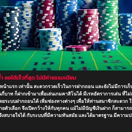
 ออโต้เร็วที่สุด ไม่มีค่าธรรมเนียม
pหน้าแรก เท่านั้น สะดวกรวดเร็วในการฝากถอน และยังไม่มีการเก็บ
งินกี่บาท ก็ฝากเข้ามาเพื่อเล่นเกมคาสิโนได้ มีเรทอัตราการเล่น ท
ยระบบฝากถอนได้ เพิ่มช่องทางต่างๆ เพื่อให้ท่านสมาชิกสะดวก 
ตัวเลือก จึงเปิดกว้างให้กับทุกคน แม้ไม่มีบัญชีเงินฝาก ก็สามา
จึงสบายใจได้ กับระบบที่มีความทันสมัย และได้มาตรฐาน มีความ