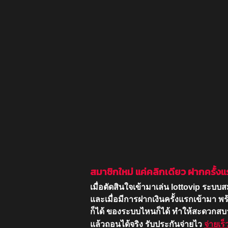
สมาชิกใหม่ แค่คลิกเดียว ฝากครั้งแ
เมื่อตัดสินใจเข้ามาเล่น lottovip ระบบ
และเมื่อมีการฝากเงินครั้งแรกเข้ามา พร
ก็ได้ ของระบบไหนก็ได้ ทำให้สะดวกสบายม
แล้วถอนได้จริง รับประกันจ่ายไว
จ่ายเร็