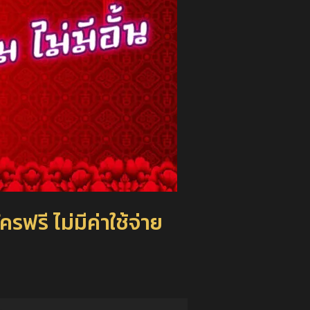
รี ไม่มีค่าใช้จ่าย