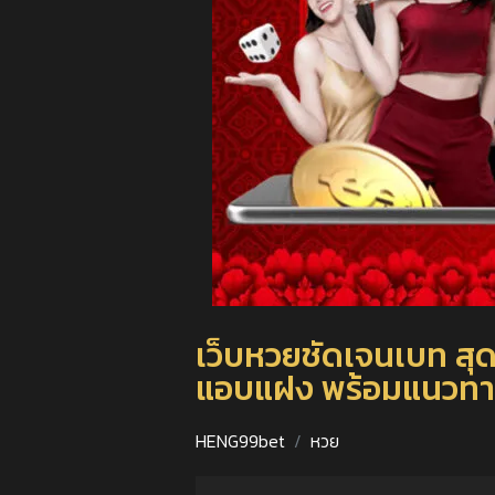
เว็บหวยชัดเจนเบท สุด
แอบแฝง พร้อมแนวทาง
HENG99bet
หวย