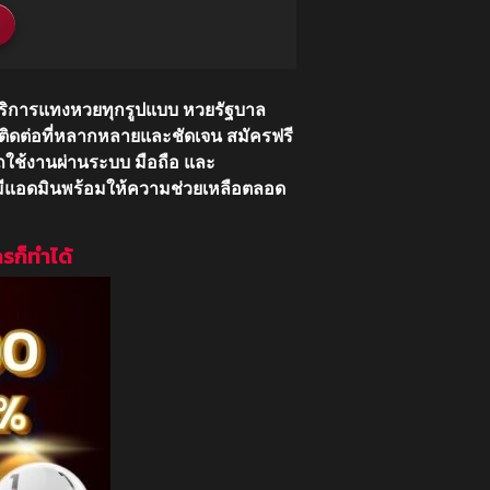
บริการแทงหวยทุกรูปแบบ หวยรัฐบาล
รติดต่อที่หลากหลายและชัดเจน สมัครฟรี
รถใช้งานผ่านระบบ มือถือ และ
ถอน มีแอดมินพร้อมให้ความช่วยเหลือตลอด
รก็ทำได้