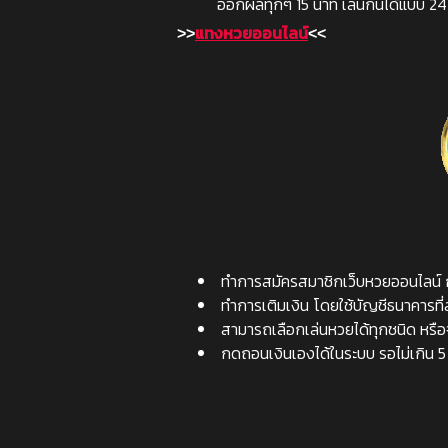
ออกผลทุกๆ 15 นาที เล่นกันได้แบบ 24 
แทงหวยออนไลน์
>>
<<
ทำการสมัครสมาชิกเว็บหวยออนไลน์ กั
ทำการเติมเงิน โดยใช้บัญชีธนาคารที่ส
สามารถเลือกเล่นหวยได้ทุกชนิด หรือจะ
กดถอนเงินเองได้ในระบบ รอไม่เกิน 5 น