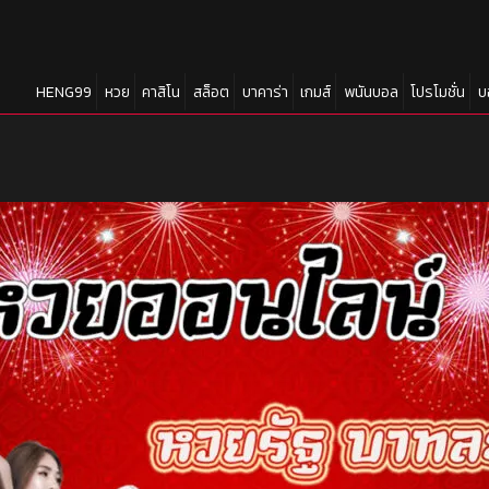
HENG99
หวย
คาสิโน
สล็อต
บาคาร่า
เกมส์
พนันบอล
โปรโมชั่น
บ