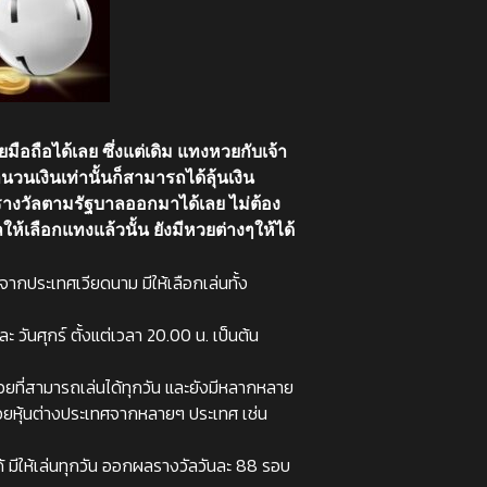
อถือได้เลย ซึ่งแต่เดิม แทงหวยกับเจ้า
นเงินเท่านั้นก็สามารถได้ลุ้นเงิน
ลรางวัลตามรัฐบาลออกมาได้เลย ไม่ต้อง
ห้เลือกแทงแล้วนั้น ยังมีหวยต่างๆให้ได้
กประเทศเวียดนาม มีให้เลือกเล่นทั้ง
 วันศุกร์ ตั้งแต่เวลา 20.00 น. เป็นต้น
วยที่สามารถเล่นได้ทุกวัน และยังมีหลากหลาย
หวยหุ้นต่างประเทศจากหลายๆ ประเทศ เช่น
 มีให้เล่นทุกวัน ออกผลรางวัลวันละ 88 รอบ