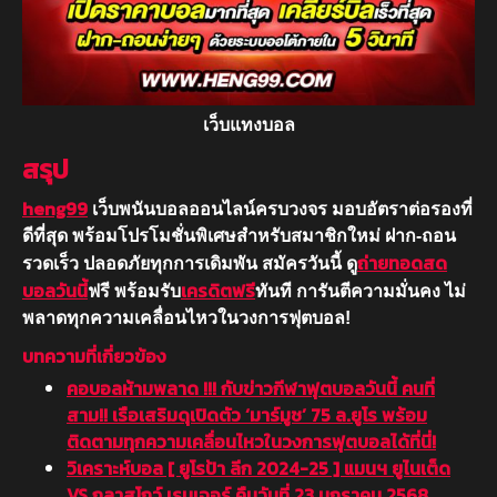
เว็บแทงบอล
สรุป
heng99
เว็บพนันบอลออนไลน์ครบวงจร มอบอัตราต่อรองที่
ดีที่สุด พร้อมโปรโมชั่นพิเศษสำหรับสมาชิกใหม่ ฝาก-ถอน
ถ่ายทอดสด
รวดเร็ว ปลอดภัยทุกการเดิมพัน สมัครวันนี้ ดู
บอลวันนี้
เครดิตฟรี
ฟรี พร้อมรับ
ทันที การันตีความมั่นคง ไม่
พลาดทุกความเคลื่อนไหวในวงการฟุตบอล!
บทความที่เกี่ยวข้อง
คอบอลห้ามพลาด !!! กับข่าวกีฬาฟุตบอลวันนี้ คนที่
สาม!! เรือเสริมดุเปิดตัว ‘มาร์มูช’ 75 ล.ยูโร พร้อม
ติดตามทุกความเคลื่อนไหวในวงการฟุตบอลได้ที่นี่!
วิเคราะห์บอล [ ยูโรป้า ลีก 2024-25 ] แมนฯ ยูไนเต็ด
VS กลาสโกว์ เรนเจอร์ คืนวันที่ 23 มกราคม 2568