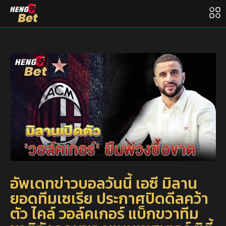
อัพเดทข่าวบอลวันนี้ เอซี มิลาน
ยอดทีมเซเรีย ประกาศปิดดีลคว้า
ตัว ไคล์ วอล์คเกอร์ แบ็กขวาทีม