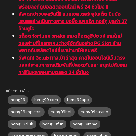
พร้อมลิงก์ดูบอลสดออนไลน์ ฟรี 24 ชั่วโมง !!
อัพเดทข่าวบอลวันนี้!! แมนเชสเตอร์ ยูไนเต็ด ยื่นข้อ
เสนออย่างเป็นทางการ ขอซื้อ แพทริค ดอร์กู มูลค่า 27
ล้านยูโร
สล็อต fortune snake เกมสล็อตงูฮิปฮอป เกมใหม่
ของค่ายที่ใครทุกคนต่างรู้จักกันอย่าง PG Slot ห้าม
พลาดกับสล็อตใหม่ที่เรานำมาให้เล่นฟรี
อัพเดท! Gclub ทางเข้าล่าสุด คาสิโนออนไลน์เว็บตรง
มอบประสบการณ์เดิมพันที่ปลอดภัยและ สนุกไปกับเกม
คาสิโนหลากหลายตลอด 24 ชั่วโมง
แท็กที่เกี่ยวข้อง
heng99
heng99.com
heng99app
heng99app.com
heng99bet
heng99casino
heng99club
heng99fun
heng99game