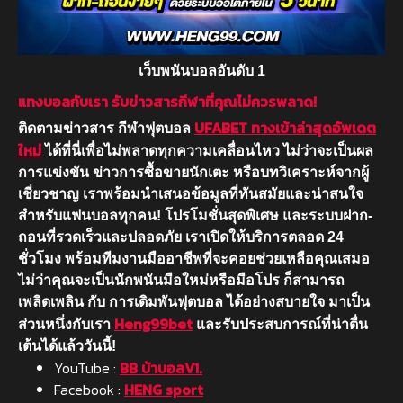
เว็บพนันบอลอันดับ 1
แทงบอลกับเรา รับข่าวสารกีฬาที่คุณไม่ควรพลาด!
UFABET ทางเข้าล่าสุดอัพเดต
ติดตามข่าวสาร กีฬาฟุตบอล
ใหม่
ได้ที่นี่เพื่อไม่พลาดทุกความเคลื่อนไหว ไม่ว่าจะเป็นผล
การแข่งขัน ข่าวการซื้อขายนักเตะ หรือบทวิเคราะห์จากผู้
เชี่ยวชาญ เราพร้อมนำเสนอข้อมูลที่ทันสมัยและน่าสนใจ
สำหรับแฟนบอลทุกคน! โปรโมชั่นสุดพิเศษ และระบบฝาก-
ถอนที่รวดเร็วและปลอดภัย เราเปิดให้บริการตลอด 24
ชั่วโมง พร้อมทีมงานมืออาชีพที่จะคอยช่วยเหลือคุณเสมอ
ไม่ว่าคุณจะเป็นนักพนันมือใหม่หรือมือโปร ก็สามารถ
เพลิดเพลิน กับ การเดิมพันฟุตบอล ได้อย่างสบายใจ มาเป็น
Heng99bet
ส่วนหนึ่งกับเรา
และรับประสบการณ์ที่น่าตื่น
เต้นได้แล้ววันนี้!
YouTube :
BB บ้าบอลV1.
Facebook :
HENG sport