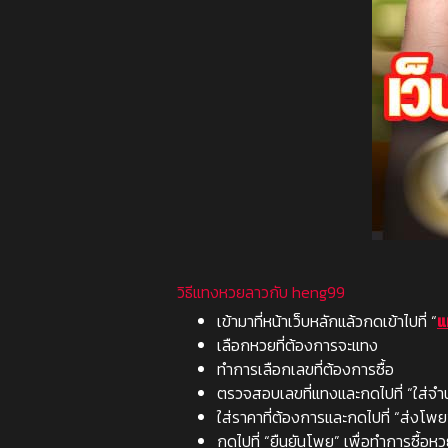
วิธีแทงหวยลาวกับ heng99
เข้ามาที่หน้าเว็บหลักแล้วกดเข้าไปที่ “
แ
เลือกหวยที่ต้องการจะแทง
ทำการเลือกเลขที่ต้องการซื้อ
ตรวจสอบเลขที่แทงและกดไปที่ “ใส่จำ
ใส่ราคาที่ต้องการและกดไปที่ “ส่งโพย
กดไปที่ “ยืนยันโพย” เพื่อทำการซื้อห