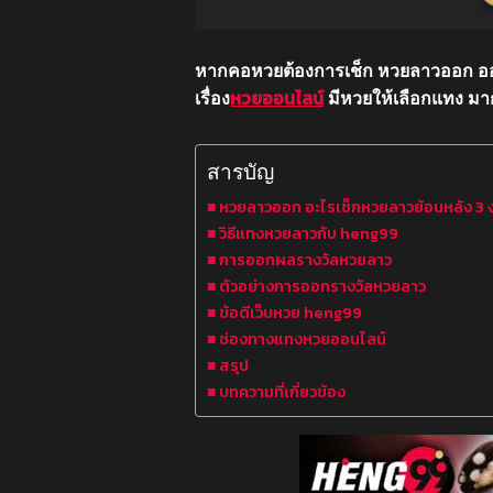
หากคอหวยต้องการเช็ก หวยลาวออก ออ
หวยออนไลน์
เรื่อง
มีหวยให้เลือกแทง มาก
สารบัญ
หวยลาวออก อะไรเช็กหวยลาวย้อนหลัง 3 
วิธีแทงหวยลาวกับ heng99
การออกผลรางวัลหวยลาว
ตัวอย่างการออกรางวัลหวยลาว
ข้อดีเว็บหวย heng99
ช่องทางแทงหวยออนไลน์
สรุป
บทความที่เกี่ยวข้อง