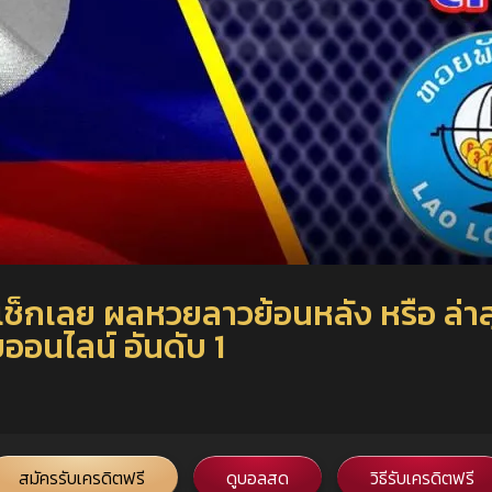
ช็กเลย ผลหวยลาวย้อนหลัง หรือ ล่าสุด
หวยออนไลน์ อันดับ 1
สมัครรับเครดิตฟรี
ดูบอลสด
วิธีรับเครดิตฟรี