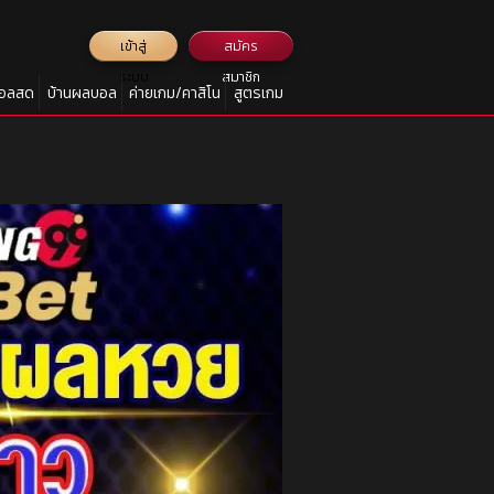
เข้าสู่
สมัคร
ระบบ
สมาชิก
อลสด
บ้านผลบอล
ค่ายเกม/คาสิโน
สูตรเกม