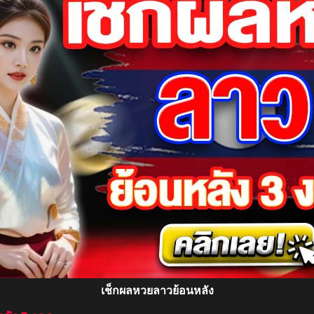
เช็กผลหวยลาวย้อนหลัง