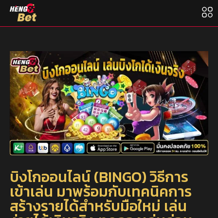
บิงโกออนไลน์ (BINGO) วิธีการ
เข้าเล่น มาพร้อมกับเทคนิคการ
สร้างรายได้สำหรับมือใหม่ เล่น