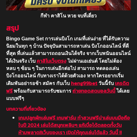
กีฬา คาสิโน หวย จบที่เดี่ยว
สรุป
Bingo Game Set การเล่นบิงโก เกมที่เล่นง่าย ที่ได้รับความ
นิยมในทุก ๆ บ้าน ปัจจุบันสามารถหาเล่น บิงโกออนไลน์ ที่ดี
ที่สุด ที่เล่นแล้วสามารถถอนเงินได้จริง จากเว็บพนันออนไลน์
คาสิโนเว็บตรง
ได้เงินจริง เว็บ
ไม่ผ่านเอเย่นต์ โดยไม่ต้อง
หลบ ๆ ซ้อน ๆ ในการเล่นอีกต่อไป สามารถ ทดลองเล่น
บิงโกออนไลน์ กับทางเราได้ด้วยตัวเอง หากใครอยากเริ่ม
heng99bet
เครดิต
เดิมพันอย่ารอช้า สมัคร กับเว็บ
วันนี้รับ
ฟรี
ถ่ายทอดสดบอลวันนี้
พร้อมกับสามารถรับชมการ
ได้เลย
แบบฟรีๆ
บทความที่เกี่ยวข้อง
เกมปลูกผักเล่นฟรี เกมฟาร์ม ทำสวนฟรีน่าเล่นบนมือถือ
ในปี 2024 เล่นได้สนุกเพลินๆ แก้เบื่อได้ตลอดทั้งวัน
ห้ามพลาด!!เว็บของเรา เปิดให้คุณเล่นได้แล้ว วันนี้ !!