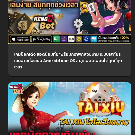
เกมป๊อกเด้ง ยอดนิยมที่มาพร้อมกราฟิกสวยงาม ระบบเสถียร
เล่นง่ายทั้งระบบ Android และ iOS สนุกเพลิดเพลินได้ทุกที่ทุก
เวลา