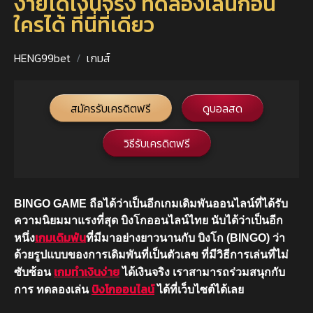
ง่ายได้เงินจริง ทดลองเล่นก่อน
ใครได้ ที่นี่ที่เดียว
HENG99bet
เกมส์
สมัครรับเครดิตฟรี
ดูบอลสด
วิธีรับเครดิตฟรี
BINGO GAME ถือได้ว่าเป็นอีกเกมเดิมพันออนไลน์ที่ได้รับ
ความนิยมมาแรงที่สุด บิงโกออนไลน์ไทย นับได้ว่าเป็นอีก
เกมเดิมพัน
หนึ่ง
ที่มีมาอย่างยาวนานกับ บิงโก (BINGO) ว่า
ด้วยรูปแบบของการเดิมพันที่เป็นตัวเลข ที่มีวิธีการเล่นที่ไม่
เกมทำเงินง่าย
ซับซ้อน
ได้เงินจริง เราสามารถร่วมสนุกกับ
บิงโกออนไลน์
การ ทดลองเล่น
ได้ที่เว็บไซต์ได้เลย