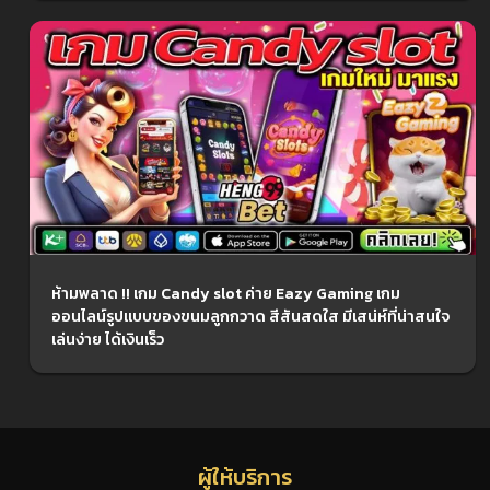
ห้ามพลาด !! เกม Candy slot ค่าย Eazy Gaming เกม
ออนไลน์รูปแบบของขนมลูกกวาด สีสันสดใส มีเสน่ห์ที่น่าสนใจ
เล่นง่าย ได้เงินเร็ว
ผู้ให้บริการ