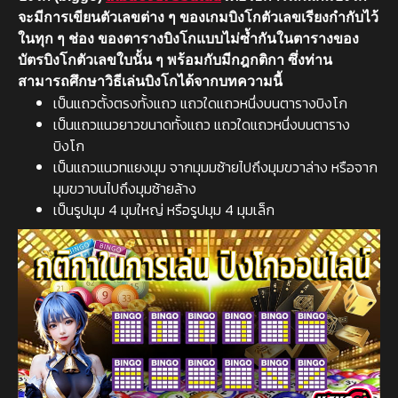
จะมีการเขียนตัวเลขต่าง ๆ ของเกมบิงโกตัวเลขเรียงกำกับไว้
ในทุก ๆ ช่อง ของตารางบิงโกแบบไม่ซ้ำกันในตารางของ
บัตรบิงโกตัวเลขใบนั้น ๆ พร้อมกับมีกฎกติกา ซึ่งท่าน
สามารถศึกษาวิธีเล่นบิงโกได้จากบทความนี้
เป็นแถวตั้งตรงทั้งแถว แถวใดแถวหนึ่งบนตารางบิงโก
เป็นแถวแนวยาวขนาดทั้งแถว แถวใดแถวหนึ่งบนตาราง
บิงโก
เป็นแถวแนวทแยงมุม จากมุมมซ้ายไปถึงมุมขวาล่าง หรือจาก
มุมขวาบนไปถึงมุมซ้ายล้าง
เป็นรูปมุม 4 มุมใหญ่ หรือรูปมุม 4 มุมเล็ก