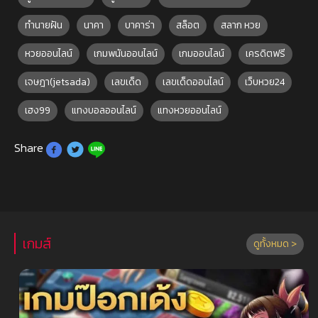
ทำนายฝัน
นาคา
บาคาร่า
สล็อต
สลาก หวย
หวยออนไลน์
เกมพนันออนไลน์
เกมออนไลน์
เครดิตฟรี
เจษฎา(jetsada)
เลขเด็ด
เลขเด็ดออนไลน์
เว็บหวย24
เฮง99
แทงบอลออนไลน์
แทงหวยออนไลน์
Share
เกมส์
ดูทั้งหมด >