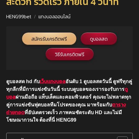
สะดวก รวดเร็ว ภายใน 4 วินาที
HENG99bet
แทงบอลออนไลน์
สมัครรับเครดิตฟรี
ดูบอลสด
วิธีรับเครดิตฟรี
เว็บเเทงบอล
ดูบอลสด hd กับ
อันดับ 1 ดูบอลสดวันนี้ ดูฟรีทุกคู่
ดู
ทุกลีกที่มีการแข่งขันวันนี้ ระบบดูบอลของเรารองรับการ
บอล
ผ่านมือถือ แท็บเล็ตและคอมพิวเตอร์ คุณจะไม่พลาดทุก
ตาราง
คู่การแข่งขันฟุตบอลทีมโปรดของคุณ มาพร้อมกับ
ถ่ายทอด
ที่อัปเดตรวดเร็ว ภาพคมชัดระดับ
HD
และไม่มี
โฆษณากวนใจ ต้องที่นี่ HENG99