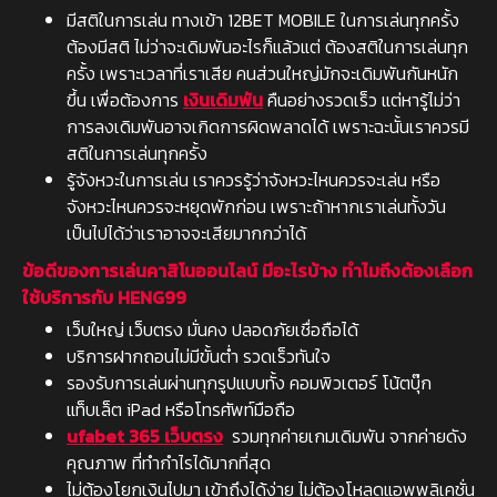
มีสติในการเล่น ทางเข้า 12BET MOBILE ในการเล่นทุกครั้ง
ต้องมีสติ ไม่ว่าจะเดิมพันอะไรก็แล้วแต่ ต้องสติในการเล่นทุก
ครั้ง เพราะเวลาที่เราเสีย คนส่วนใหญ่มักจะเดิมพันกันหนัก
ขึ้น เพื่อต้องการ
เงินเดิมพัน
คืนอย่างรวดเร็ว แต่หารู้ไม่ว่า
การลงเดิมพันอาจเกิดการผิดพลาดได้ เพราะฉะนั้นเราควรมี
สติในการเล่นทุกครั้ง
รู้จังหวะในการเล่น เราควรรู้ว่าจังหวะไหนควรจะเล่น หรือ
จังหวะไหนควรจะหยุดพักก่อน เพราะถ้าหากเราเล่นทั้งวัน
เป็นไปได้ว่าเราอาจจะเสียมากกว่าได้
ข้อดีของการเล่นคาสิโนออนไลน์ มีอะไรบ้าง ทำไมถึงต้องเลือก
ใช้บริการกับ HENG99
เว็บใหญ่ เว็บตรง มั่นคง ปลอดภัยเชื่อถือได้
บริการฝากถอนไม่มีขั้นต่ำ รวดเร็วทันใจ
รองรับการเล่นผ่านทุกรูปแบบทั้ง คอมพิวเตอร์ โน้ตบุ๊ก
แท็บเล็ต iPad หรือโทรศัพท์มือถือ
ufabet 365 เว็บตรง
รวมทุกค่ายเกมเดิมพัน จากค่ายดัง
คุณภาพ ที่ทำกำไรได้มากที่สุด
ไม่ต้องโยกเงินไปมา เข้าถึงได้ง่าย ไม่ต้องโหลดแอพพลิเคชั่น