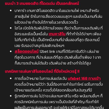
แนะนำ 3 เกมยอดฮิต ที่โดดเด่น เป็นเอกลักษณ์
บาคาร่า
เกมคาสิโนยอดฮิต มาในแนวเกมไพ่ เหมาะสำหรับ
สายลุ้นไพ่ รักในการเสี่ยงดวงแบบสุดๆ และยังเป็นเกมที่เล่น
แล้วจบง่าย ทำเงินได้ภายในเวลาอันรวดเร็ว
ไฮโล
เปิดให้เดิมพันได้ตามใจชอบ ถือว่าเป็นการลงเดิมพัน ที่
อิสระและยังเป็นหนึ่งใน
เกมคาสิโน
ที่ทำกำไรได้ง่ายๆ เพียง
ไม่กี่นาทีเท่านั้น เป็นอีกหนึ่งเกมที่น่าลิ้มลองที่สุด ต้องเกมนี้
เลย รับรองว่าสนุกไม่แพ้เกมไหนๆ
สล็อตออนไลน์
12bet link เกมที่ได้รับการันตีว่า เล่นง่าย
ที่สุดในวงการ ที่น่าเล่นและดีที่สุด เดิมพันชั้นต่ำเพียง 1 บาท
ก็สมารถเข้าเล่นได้แล้ว เดิมพันง่าย สร้างกำไรได้สูง
เทคนิคการเล่นคาสิโนออนไลน์ ที่มือใหม่ควรรู้ !!
การตั้งเป้าหมาย ในการเล่นแต่ละวัน
ufabet 168 ทางเข้า
ควรตั้งเป้าหมายไว้ว่า วันนี้ต้องการกำไรเท่าไหร่ แต่ในการตั้ง
เป้าหมายแต่ละครั้ง ควรตั้งให้สอดคล้องกับเงินทุนที่มี
รู้เทคนิคการเล่น ไม่ว่าจะเล่นเกมคาสิโน หรือ พนันเกมอื่นๆ ก็
ควรมีเทคนิคในการเล่น เพราะเป็นปัจจัยที่สำคัญ ที่จะทำให้
ผลัพธ์ในการเล่นออกมาดี จะช่วยให้เรามีโอกาสชนะได้มากขึ้น