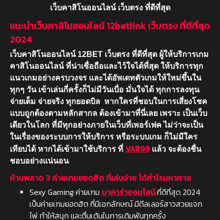
เว็บคาสิโนออนไลน์ เว็บตรง ที่ดีที่สุด
แนะนำเว็บคาสิโนออนไลน์ 12betlink เว็บตรง ที่ดีที่สุด
2024
เว็บคาสิโนออนไลน์ 12BET เว็บตรง ที่ดีที่สุด ผู้ให้บริการเกม
คาสิโนออนไลน์ ที่น่าเชื่อถือและไว้ใจได้ที่สุด ให้บริการทุก
แนวเกมอย่างครบวงจร และได้อัพเดทตัวเกมให้ใหม่ขึ้นใน
ทุกๆ วัน เข้าเล่นกี่ครั้งก็ไม่มีวันเบื่อ มั่นใจได้ ทุกการลงทุน
จ่ายเต็ม จ่ายจริง ทุกยอดบิล หากใครที่ชอบในการเสี่ยงโชค
แบบถูกต้องตามหลักสากล ต้องเข้ามาที่นี่เลย เพราะ เป็นเว็บ
เดียวในโลก ที่มีทุกอย่างภายในเว็บที่เพอร์เฟค ไม่ว่าจะเป็น
ในเรื่องของระบบการให้บริการ หรือระบบเกม ก็ไม่มีใคร
VAR99
เทียบได้ หากได้เข้ามาใช้บริการ ที่
แล้ว จะต้องชื่น
ชอบอย่างแน่นอน
ห้ามพลาด 3 ค่ายเกมยอดฮิต ที่เล่นง่าย ได้กำไรมหาศาล
Sexy Gaming
ค่ายเกม
บาคาร่าออนไลน์
ที่ดีที่สุด 2024
เป็นค่ายเกมยอดฮิต ที่มีเอกลักษณ์ มีดีลเลอร์สาวสวยแจก
ไพ่ ทำให้สนุก และตื่นเต้นในการเดิมพันทุกครั้ง