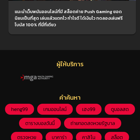
แนะนำเว็บพนันออนไลน์ที่มี สล็อตค่าย Push Gaming ยอด
นิยมเป็นที่สุด เล่นแล้วแตกไว กำไรดี ได้เงินไว ทดลองเล่นฟรี
โบนัส 100% ที่นี่ที่เดียว
ผู้ให้บริการ
คำค้นหา
heng99
เกมออนไลน์
เฮง99
ดูบอลสด
ตารางบอลวันนี้
ถ่ายทอดสดหวยรัฐบาล
ตรวจหวย
บาคาร่า
คาสิโน
สล็อต