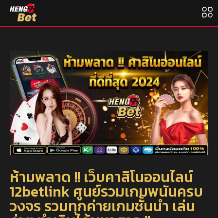
ห้ามพลาด !! เว็บคาสิโนออนไลน์
12betlink ศูนย์รวมเกมพนันครบ
วงจร รวมทุกค่ายเกมชั้นนำ เล่น