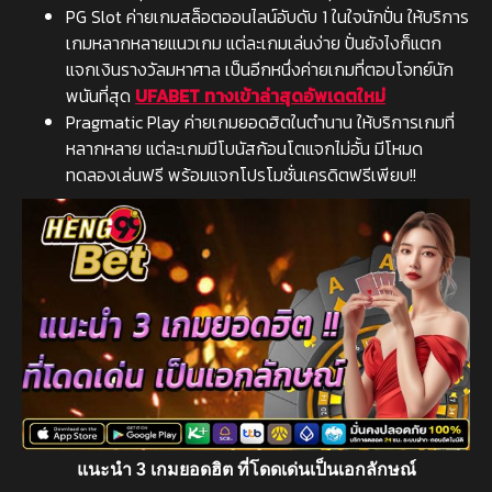
PG Slot
ค่ายเกมสล็อตออนไลน์อับดับ 1 ในใจนักปั่น ให้บริการ
เกมหลากหลายแนวเกม แต่ละเกมเล่นง่าย ปั่นยังไงก็แตก
แจกเงินรางวัลมหาศาล เป็นอีกหนึ่งค่ายเกมที่ตอบโจทย์นัก
พนันที่สุด
UFABET ทางเข้าล่าสุดอัพเดตใหม่
Pragmatic Play
ค่ายเกมยอดฮิตในตำนาน ให้บริการเกมที่
หลากหลาย แต่ละเกมมีโบนัสก้อนโตแจกไม่อั้น มีโหมด
ทดลองเล่นฟรี พร้อมแจกโปรโมชั่นเครดิตฟรีเพียบ!!
แนะนำ 3 เกมยอดฮิต ที่โดดเด่นเป็นเอกลักษณ์