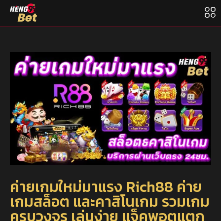
ค่ายเกมใหม่มาแรง Rich88 ค่าย
เกมสล็อต และคาสิโนเกม รวมเกม
ครบวงจร เล่นง่าย แจ็คพอตแตก