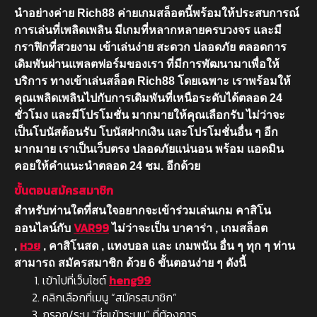
นำอย่างค่าย Rich88 ค่ายเกมสล็อตนี้พร้อมให้ประสบการณ์
การเล่นที่เพลิดเพลิน มีเกมที่หลากหลายครบวงจร และมี
กราฟิกที่สวยงาม เข้าเล่นง่าย สะดวก ปลอดภัย ตลอดการ
เดิมพันผ่านแพลตฟอร์มของเรา ที่มีการพัฒนามาเพื่อให้
บริการ ทางเข้าเล่นสล็อต Rich88 โดยเฉพาะ เราพร้อมให้
คุณเพลิดเพลินไปกับการเดิมพันที่เหนือระดับได้ตลอด 24
ชั่วโมง และมีโปรโมชั่น มากมายให้คุณเลือกรับ ไม่ว่าจะ
เป็นโบนัสต้อนรับ โบนัสฝากเงิน และโปรโมชั่นอื่น ๆ อีก
มากมาย เราเป็นเว็บตรง ปลอดภัยแน่นอน พร้อม แอดมิน
คอยให้คำแนะนำตลอด 24 ชม. อีกด้วย
ขั้นตอนสมัครสมาชิก
สำหรับท่านใดที่สนใจอยากจะเข้าร่วมเล่นเกม คาสิโน
VAR99
ออนไลน์กับ
ไม่ว่าจะเป็น บาคาร่า , เกมสล็อต
หวย
,
, คาสิโนสด , แทงบอล และ เกมพนัน อื่น ๆ ทุก ๆ ท่าน
สามารถ สมัครสมาชิก ด้วย 6 ขั้นตอนง่าย ๆ ดังนี้
เข้าไปที่เว็บไซต์
heng99
คลิกเลือกที่เมนู “สมัครสมาชิก”
กรอก/ระบุ “ชื่อเข้าระบบ” ที่ต้องการ