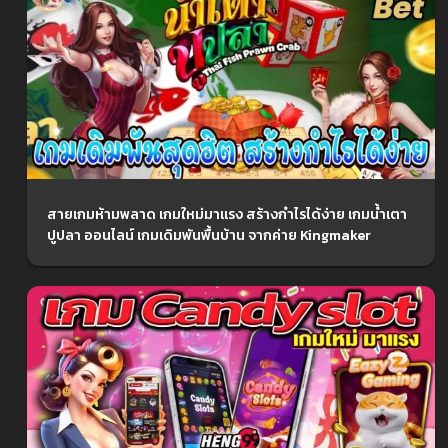
สายเกมห้ามพลาด เกมใหม่มาแรง สร้างกำไรได้ง่าย เกมน้ำเตา
ปูปลา ออนไลน์ เกมเดิมพันพื้นบ้าน จากค่าย Kingmaker