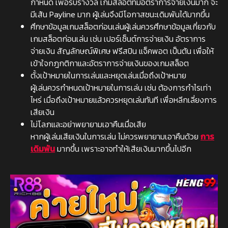
กำหนด เพื่อรับรางวัล เกมสล็อตที่มีอัตราการจ่ายเงินมาก จะ
มีเส้น Payline มาก ผู้เล่นจึงมีโอกาสชนะเดิมพันได้มากขึ้น
ศึกษาข้อมูลเกมสล็อตก่อนเล่นผู้เล่นควรศึกษาข้อมูลเกี่ยวกับ
เกมสล็อตก่อนเล่น เช่น เปอร์เซ็นต์การจ่ายเงิน อัตราการ
จ่ายเงิน สัญลักษณ์พิเศษ ฟรีสปิน แจ็คพอต เป็นต้น เพื่อให้
เข้าใจกฎกติกาและอัตราการจ่ายเงินของเกมสล็อต
ตั้งเป้าหมายในการเล่นและหยุดเล่นเมื่อถึงเป้าหมาย
ผู้เล่นควรกำหนดเป้าหมายในการเล่น เช่น ต้องการกำไรเท่า
ไหร่ เมื่อถึงเป้าหมายแล้วควรหยุดเล่นทันที เพื่อหลีกเลี่ยงการ
เสียเงิน
ไม่โลภและอย่าพยายามเอาคืนเมื่อเสีย
หากผู้เล่นเสียเงินในการเล่น ไม่ควรพยายามเอาคืนด้วย
การ
เดิมพัน
มากขึ้น เพราะอาจทำให้เสียเงินมากขึ้นไปอีก