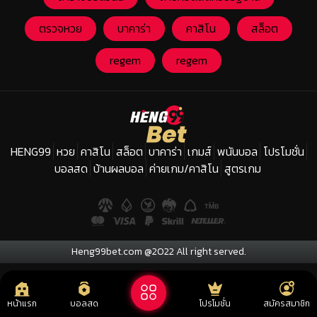
ตรวจหวย
บาคาร่า
คาสิโน
สล็อต
regem
regem
HENG99
หวย
คาสิโน
สล็อต
บาคาร่า
เกมส์
พนันบอล
โปรโมชั่น
บอลสด
บ้านผลบอล
ค่ายเกม/คาสิโน
สูตรเกม
Heng99bet.com @2022 All right served.
หน้าแรก
บอลสด
โปรโมชั่น
สมัครสมาชิก