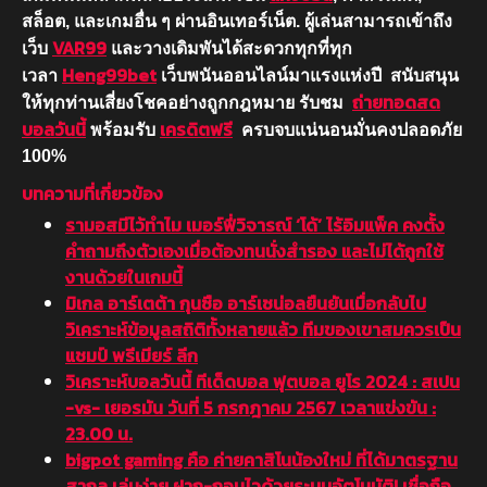
สล็อต, และเกมอื่น ๆ ผ่านอินเทอร์เน็ต. ผู้เล่นสามารถเข้าถึง
VAR99
เว็บ
และวางเดิมพันได้สะดวกทุกที่ทุก
Heng99bet
เวลา
เว็บพนันออนไลน์มาแรงแห่งปี สนับสนุน
ถ่ายทอดสด
ให้ทุกท่านเสี่ยงโชคอย่างถูกกฎหมาย รับชม
บอลวันนี้
เครดิตฟรี
พร้อมรับ
ครบจบแน่นอนมั่นคงปลอดภัย
100%
บทความที่เกี่ยวข้อง
รามอสมีไว้ทำไม เมอร์ฟี่วิจารณ์ ‘โด้’ ไร้อิมแพ็ค คงตั้ง
คำถามถึงตัวเองเมื่อต้องทนนั่งสำรอง และไม่ได้ถูกใช้
งานด้วยในเกมนี้
มิเกล อาร์เตต้า กุนซือ อาร์เซน่อลยืนยันเมื่อกลับไป
วิเคราะห์ข้อมูลสถิติทั้งหลายแล้ว ทีมของเขาสมควรเป็น
แชมป์ พรีเมียร์ ลีก
วิเคราะห์บอลวันนี้ ทีเด็ดบอล ฟุตบอล ยูโร 2024 : สเปน
-vs- เยอรมัน วันที่ 5 กรกฎาคม 2567 เวลาแข่งขัน :
23.00 น.
bigpot gaming คือ ค่ายคาสิโนน้องใหม่ ที่ได้มาตรฐาน
สากล เล่นง่าย ฝาก-ถอนไวด้วยระบบอัตโนมัติ! เชื่อถือ