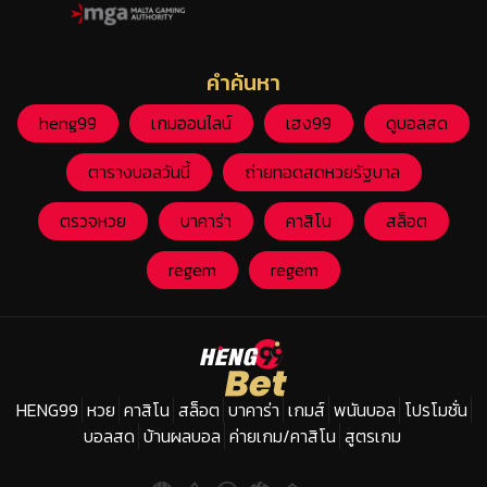
คำค้นหา
heng99
เกมออนไลน์
เฮง99
ดูบอลสด
ตารางบอลวันนี้
ถ่ายทอดสดหวยรัฐบาล
ตรวจหวย
บาคาร่า
คาสิโน
สล็อต
regem
regem
HENG99
หวย
คาสิโน
สล็อต
บาคาร่า
เกมส์
พนันบอล
โปรโมชั่น
บอลสด
บ้านผลบอล
ค่ายเกม/คาสิโน
สูตรเกม