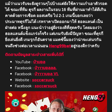
แม้ว่าแนวรับจะยังดูรวนๆไปบ้างแต่ยังใช้ความเก๋าเอาตัวรอด
ได้ ขณะที่ทีม ตุรกี ผลงานในรอบ 16 ทีมที่ผ่านมาทำได้ดีเกิน
คาดด้วยการเชือด ออสเตรีย ไป 2-1 เกมนี้บอกเลยว่า
ประมาทตุรกีไม่ได้ เรทราคาเปิดออกมาให้ ฮอลแลนด์ เป็น
ฝ่ายต่อ หนึ่งลูก แนะนำว่าอยู่ฝั่งรองดีที่สุดครับ โดยมองว่า
ฮอลแลนด์แข็งแกร่งก็จริง แต่เกมรับยังมีปัญหา ขณะที่ตุรกี
ยิ่งเล่นยิ่งดี เกมรุกก็อันตราย แมตช์นี้มองว่าน่าจะเล่นรกัน
Heng99bet
จนถึงช่วงต่อเวลาแน่นอน
อยู่รองดีกว่าครับ
ติดตามข้อมูลสาระข่าวสารเพิ่มได้ที่
YouTube :
บ้าบอล
Facebook :
บ้าาาบอลลล.
Facebook :
บ้าาาาบอล V1.
Website :
soccersuck
Facebook :
soccersuck