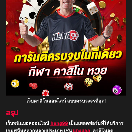
เว็บคาสิโนออนไลน์ แบบครบวงจรที่สุด!
สรุป
heng99
เว็บพนันบอลออนไลน์
เป็นแพลตฟอร์มที่ให้บริการ
แทงบอล
เกมพนันหลากหลายประเภท เช่น
, คาสิโนสด,