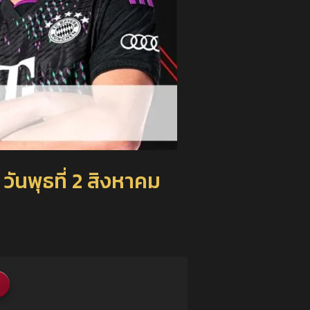
 วันพุธที่ 2 สิงหาคม