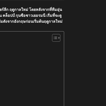
ยร์ลีก ฤดูกาลใหม่ โดยหลังจากที่ทีมอุ่น
 คล็อปป์ กุนซือชาวเยอรมนี เริ่มที่จะดู
ีมดังจากอังกฤษก่อนเริ่มต้นฤดูกาลใหม่