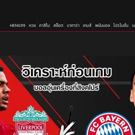
HENG99
หวย
คาสิโน
สล็อต
บาคาร่า
เกมส์
พนันบอล
โปรโมชั่น
บ