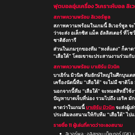
ฟุตบอลอุ่นเครื่อง วิเคราะห์บอล ลิ
สภาพความพร้อม ลิเวอร์พูล
สภาพความพร้อมในเกมนี้ ลิเวอร์พูล จะไ
ว่าจะส่ง อเล็กซิส แม็ค อัลลิสเตอร์ ท
ชาติฮังการี
ส่วนในเกมรุกของทีม “หงส์แดง” ก็คาดว
“เสือใต้” โดยเขาจะประสานงานร่วมกับ 
สภาพความพร้อม บาเยิร์น มิวนิค
บาเยิร์น มิวนิค ทีมยักษ์ใหญ่ในศึกบุนเด
เครื่องนัดนี้ทีม “เสือใต้” จะไม่มี ซาดิ
นอกจากนี้ทีม “เสือใต้” จะหมดสิทธิ์ใช้ง
ปัญหาบาดเจ็บที่น่อง รวมไปถึง เอริค มั
บาเยิร์น มิวนิค
คาดว่าในเกมนี้
จะส่งผู้เ
ประเดิมลงสนามให้กับทีม “เสือใต้” ไปแล
รายชื่อ 11 ผู้เล่นที่คาดว่าจะลงสนาม
ลิเวอร์พูล
: อลิสซอน เบ็คเกอร์ (GK), เ