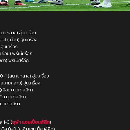
ามกลาง) อุ่นเครื่อง
 (เยือน) อุ่นเครื่อง
ุ่นเครื่อง
ือน) พรีเมียร์ลีก
้า) พรีเมียร์ลีก
-1 (สนามกลาง) อุ่นเครื่อง
(สนามกลาง) อุ่นเครื่อง
เยือน) บุนเดสลีกา
ย้า) บุนเดสลีกา
 บุนเดสลีกา
ล 1-3 (
ยูฟ่า แชมเปี้ยนส์ลีก
)
วนิค 0-0 (ยูฟ่า แชมเปี้ยนส์ลีก)