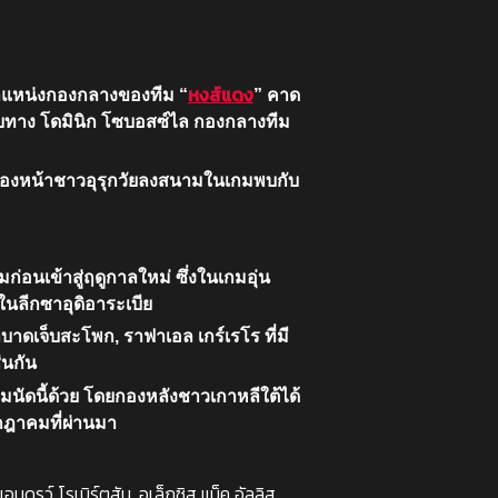
หงส์แดง
นตำแหน่งกองกลางของทีม “
” คาด
มกับทาง โดมินิก โซบอสซ์ไล กองกลางทีม
ซ กองหน้าชาวอุรุกวัยลงสนามในเกมพบกับ
ก่อนเข้าสู่ฤดูกาลใหม่ ซึ่งในเกมอุ่น
์ ในลีกซาอุดิอาระเบีย
าบาดเจ็บสะโพก, ราฟาเอล เกร์เรโร ที่มี
่นกัน
มนัดนี้ด้วย โดยกองหลังชาวเกาหลีใต้ได้
รกฎาคมที่ผ่านมา
นดรูว์ โรเบิร์ตสัน, อเล็กซิส แม็ค อัลลิส