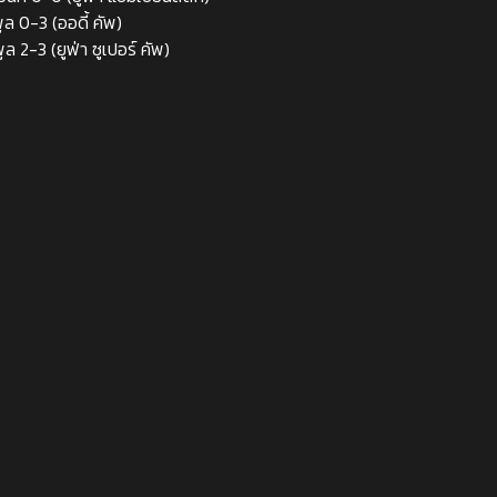
ูล 0-3 (ออดี้ คัพ)
ูล 2-3 (ยูฟ่า ซูเปอร์ คัพ)