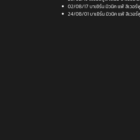
02/08/17 บาเยิร์น มิวนิค แพ้ ลิเวอร์พ
24/08/01 บาเยิร์น มิวนิค แพ้ ลิเวอร์พ