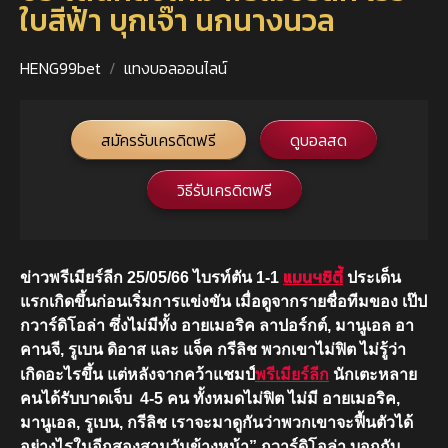
ใบสีฟ้า บุกเจ๊า นกนางนวล
HENG99bet
แทงบอลออนไลน์
สมัครรับเครดิตฟรี
ดูบอลสด
วิธีรับเครดิตฟรี
แมนฯซิตี้
ข่าวพรีเมียร์ลีก 25/05/66 ไบรท์ตัน 1-1
ประเด็น
แรกเกิดขึ้นก่อนเริ่มการแข่งขัน เมื่อดูจากรายชื่อทีมของ เป๊ป
กวาร์ดิโอล่า ซึ่งไม่มีทั้ง อายเมอริค ลาปอร์กต์, มานูเอล อา
คานจี, รูเบน ดิอาส และ แจ็ค กรีลิช พวกเขาไม่ฟิต ไม่รู้ว่า
เกิดอะไรขึ้น แต่หลังจากคว้าแชมป์
พรีเมียร์ลีก
นักเตะหลาย
คนได้รับบาดเจ็บ 4-5 คน ทั้งหมดไม่ฟิต ไม่มี อายเมอริค,
มานูเอล, รูเบน, กรีลิช เราจะมาดูกันว่าพวกเขาจะฟื้นตัวได้
อย่างไรในอีกสองสามวันข้างหน้า” กวาร์ดิโอล่า บอกกับ