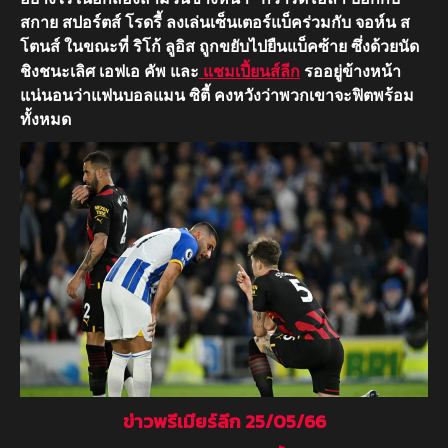
สกาย สปอร์ตส์ โรดรี้ ลงเล่นเซ็นเตอร์แบ็คร่วมกับ จอห์น ส
โตนส์ ในขณะที่ ริโก้ ลูอิส ถูกขยับไปยืนแบ็คซ้าย ซึ่งด้วยนัด
ชิงชนะเลิศ เอฟเอ คัพ และ
แชมเปี้ยนส์ลีก
รออยู่ข้างหน้า
แน่นอนว่าแฟนบอลแมน ซิตี้ คงหวังว่าพวกเขาจะฟิตพร้อม
ทั้งหมด
ข่าวพรีเมียร์ลีก 25/05/66