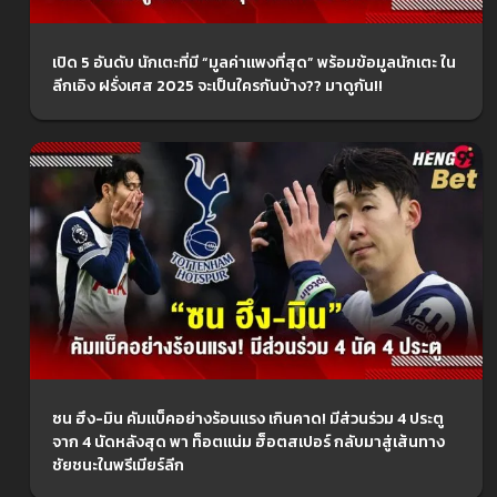
เปิด 5 อันดับ นักเตะที่มี “มูลค่าแพงที่สุด” พร้อมข้อมูลนักเตะ ใน
ลีกเอิง ฝรั่งเศส 2025 จะเป็นใครกันบ้าง?? มาดูกัน!!
ซน ฮึง-มิน คัมแบ็คอย่างร้อนแรง เกินคาด! มีส่วนร่วม 4 ประตู
จาก 4 นัดหลังสุด พา ท็อตแน่ม ฮ็อตสเปอร์ กลับมาสู่เส้นทาง
ชัยชนะในพรีเมียร์ลีก