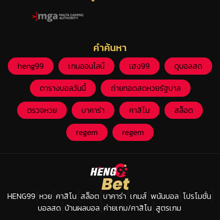
คำค้นหา
heng99
เกมออนไลน์
เฮง99
ดูบอลสด
ตารางบอลวันนี้
ถ่ายทอดสดหวยรัฐบาล
ตรวจหวย
บาคาร่า
คาสิโน
สล็อต
regem
regem
HENG99
หวย
คาสิโน
สล็อต
บาคาร่า
เกมส์
พนันบอล
โปรโมชั่น
บอลสด
บ้านผลบอล
ค่ายเกม/คาสิโน
สูตรเกม