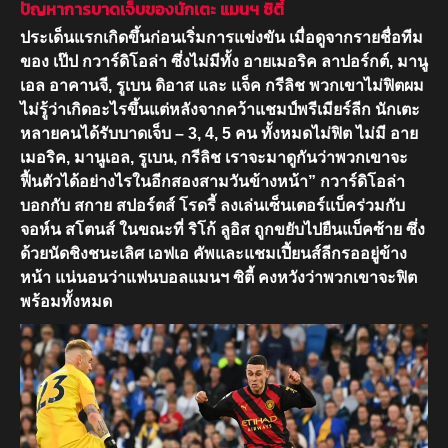
ปัญหาการบาดเจ็บของนักเตะ แมนฯ ซิตี้
ประเด็นแรกเกิดขึ้นก่อนเริ่มการแข่งขัน เมื่อดูจากรายชื่อทีม
ของ เป๊ป กวาร์ดิโอล่า ซึ่งไม่มีทั้ง อายเมอริค ลาปอร์กต์, มานู
เอล อาคานจี, รูเบน ดิอาส และ แจ็ค กรีลิช พวกเขาไม่ฟิตผม
ไม่รู้ว่าเกิดอะไรขึ้นแต่หลังจากคว้าแชมป์พรีเมียร์ลีก นักเตะ
หลายคนได้รับบาดเจ็บ – 3, 4, 5 คน ทั้งหมดไม่ฟิต ไม่มี อาย
เมอริค, มานูเอล, รูเบน, กรีลิช เราจะมาดูกันว่าพวกเขาจะ
ฟื้นตัวได้อย่างไรในอีกสองสามวันข้างหน้า” กวาร์ดิโอล่า
บอกกับ สกาย สปอร์ตส์ โรดรี้ ลงเล่นเซ็นเตอร์แบ็คร่วมกับ
จอห์น สโตนส์ ในขณะที่ ริโก้ ลูอิส ถูกขยับไปยืนแบ็คซ้าย ซึ่ง
ด้วยนัดชิงชนะเลิศ เอฟเอ คัพและแชมเปี้ยนส์ลีกรออยู่ข้าง
หน้า แน่นอนว่าแฟนบอลแมนฯ ซิตี้ คงหวังว่าพวกเขาจะฟิต
พร้อมทั้งหมด