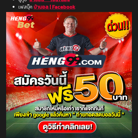
เฟสบุ๊ค
บ้าบอล | Facebook