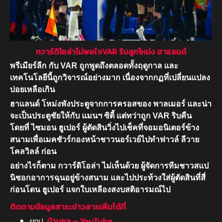
กวาร์ดิโอล่าไม่พอใจVAR ริบลูกโหม่ง ฮาแลนด์
พรีเมียร์ลีก กับ VAR ถูกพูดถึงตลอดทั้งฤดูกาล และ
เทคโนโลยีนี้ถูกวิจารณ์อย่างมาก เนื่องจากกฏที่เปลี่ยนแปลง
บ่อยเหลือเกิน
ฮาแลนด์ โหม่งพังประตูจากการครอสของ พาลเมอร์ และน่า
จะเป็นประตูชัยให้กับ แมนฯ ซิตี้ แต่ทว่าถูก VAR ริบคืน
โดยที่ ไซมอน ฮูเปอร์ ผู้ตัดสินวิ่งไปเช็คที่จอมอนิเตอร์ข้าง
สนามเพื่อเมคชัวร์กองหน้าชาวนอร์เวย์ไปทำฟาวล์ ลีวาย
โคลวิลล์ ก่อน
อย่างไรก็ตาม กวาร์ดิโอล่า ไม่เห็นด้วย ผู้จัดการทีมชาวสแป
นิชอกอาการฉุนอยู่ข้างสนาม และไปประท้วงใส่ผู้ตัดสินที่สี่
ก่อนโดน ฮูเปอร์ แจกใบเหลืองสงบสติอารมณ์ไป
ติดตามข้อมูลสาระข่าวสารเพิ่มได้ที่
ยูทูป
บ้าบอล – YouTube