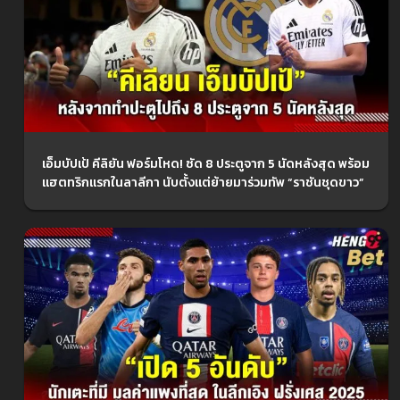
เอ็มบัปเป้ คีลิยัน ฟอร์มโหด! ซัด 8 ประตูจาก 5 นัดหลังสุด พร้อม
แฮตทริกแรกในลาลีกา นับตั้งแต่ย้ายมาร่วมทัพ “ราชันชุดขาว”