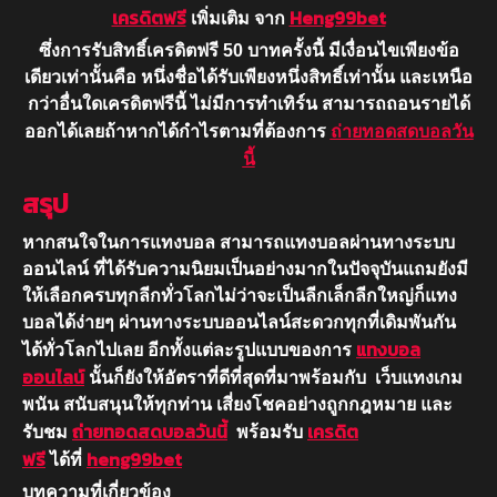
เครดิตฟรี
Heng99bet
เพิ่มเติม จาก
ซึ่งการรับสิทธิ์เครดิตฟรี 50 บาทครั้งนี้ มีเงื่อนไขเพียงข้อ
เดียวเท่านั้นคือ
หนึ่งชื่อได้รับเพียงหนึ่งสิทธิ์เท่านั้น
และเหนือ
กว่าอื่นใดเครดิตฟรีนี้
ไม่มีการทำเทิร์น
สามารถถอนรายได้
ออกได้เลยถ้าหากได้กำไรตามที่ต้องการ
ถ่ายทอดสดบอลวัน
นี้
สรุป
หากสนใจในการแทงบอล สามารถแทงบอลผ่านทางระบบ
ออนไลน์ ที่ได้รับความนิยมเป็นอย่างมากในปัจจุบันแถมยังมี
ให้เลือกครบทุกลีกทั่วโลกไม่ว่าจะเป็นลีกเล็กลีกใหญ่ก็แทง
บอลได้ง่ายๆ ผ่านทางระบบออนไลน์สะดวกทุกที่เดิมพันกัน
แทงบอล
ได้ทั่วโลกไปเลย อีกทั้งแต่ละรูปแบบของการ
ออนไลน์
นั้นก็ยังให้อัตราที่ดีที่สุดที่มาพร้อมกับ เว็บแทงเกม
พนัน สนับสนุนให้ทุกท่าน เสี่ยงโชคอย่างถูกกฎหมาย และ
ถ่ายทอดสดบอลวันนี้
เครดิต
รับชม
พร้อมรับ
ฟรี
heng99bet
ได้ที่
บทความที่เกี่ยวข้อง