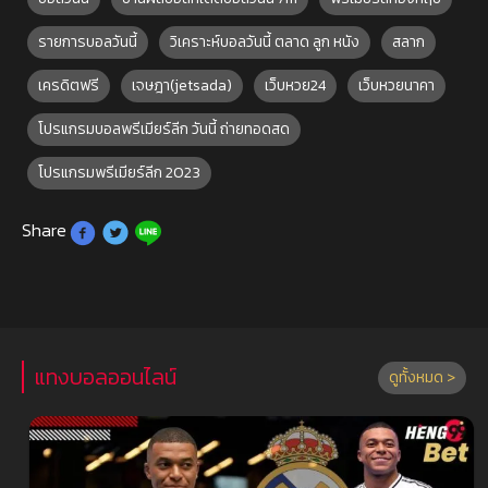
รายการบอลวันนี้
วิเคราะห์บอลวันนี้ ตลาด ลูก หนัง
สลาก
เครดิตฟรี
เจษฎา(jetsada)
เว็บหวย24
เว็บหวยนาคา
โปรแกรมบอลพรีเมียร์ลีก วันนี้ ถ่ายทอดสด
โปรแกรมพรีเมียร์ลีก 2023
Share
แทงบอลออนไลน์
ดูทั้งหมด >