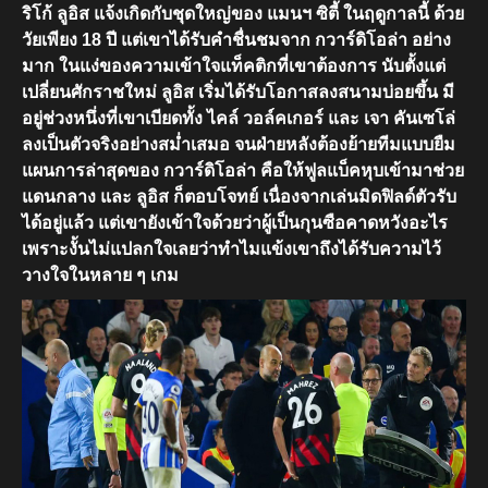
ริโก้ ลูอิส แจ้งเกิดกับชุดใหญ่ของ แมนฯ ซิตี้ ในฤดูกาลนี้ ด้วย
วัยเพียง 18 ปี แต่เขาได้รับคำชื่นชมจาก กวาร์ดิโอล่า อย่าง
มาก ในแง่ของความเข้าใจแท็คติกที่เขาต้องการ นับตั้งแต่
เปลี่ยนศักราชใหม่ ลูอิส เริ่มได้รับโอกาสลงสนามบ่อยขึ้น มี
อยู่ช่วงหนึ่งที่เขาเบียดทั้ง ไคล์ วอล์คเกอร์ และ เจา คันเซโล่
ลงเป็นตัวจริงอย่างสม่ำเสมอ จนฝ่ายหลังต้องย้ายทีมแบบยืม
แผนการล่าสุดของ กวาร์ดิโอล่า คือให้ฟูลแบ็คหุบเข้ามาช่วย
แดนกลาง และ ลูอิส ก็ตอบโจทย์ เนื่องจากเล่นมิดฟิลด์ตัวรับ
ได้อยู่แล้ว แต่เขายังเข้าใจด้วยว่าผู้เป็นกุนซือคาดหวังอะไร
เพราะงั้นไม่แปลกใจเลยว่าทำไมแข้งเขาถึงได้รับความไว้
วางใจในหลาย ๆ เกม