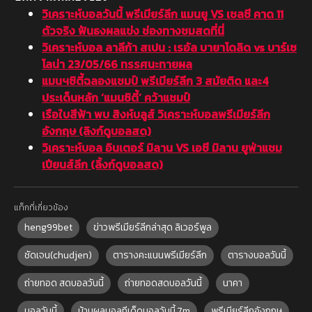
วิเคราะห์บอลวันนี้ พรีเมียร์ลีก แมนยู VS เชลซี คาด 11
ตัวจริง ฟันธงผลแข่ง ช่องทางชมสดที่นี่
วิเคราะห์บอล ลาลีก้า สเปน : เรอัล บายาโดลิด vs บาร์เซ
โลน่า 23/05/66 ทรรศนะทายผล
แมนฯซิตี้ฉลองแชมป์ พรีเมียร์ลีก 3 สมัยติด และ4
ประเด็นหลัก ‘แมนซิตี้’ คว้าแชมป์
เรือใบสีฟ้า พบ สิงห์บลูส์ วิเคราะห์บอลพรีเมียร์ลีก
อังกฤษ (ลิงก์ดูบอลสด)
วิเคราะห์บอล อินเตอร์ มิลาน VS เอซี มิลาน ยูฟ่าแชม
เปียนส์ลีก (ลิ้งก์ดูบอลสด)
แท็กที่เกี่ยวข้อง
heng99bet
ข่าวพรีเมียร์ลีกล่าสุด ลิเวอร์พูล
ชัดเจน(chudjen)
ตารางคะแนนพรีเมียร์ลีก
ตารางบอลวันนี้
ถ่ายทอด สดบอลวันนี้
ถ่ายทอดสดบอลวันนี้
นาคา
บอลวันนี้
บ้านผลบอลทีเด็ดบอลวันนี้ 7m
พรีเมียร์ลีกอังกฤษ