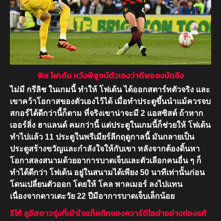
ฟิล โฟเด้น หวังพิสูจน์ตัวเองว่าดีพอลงนัดชิง
ไม่มี กรีลิช ในเกมนี้ ทำให้ โฟเด้น ได้ออกสตาร์ทตัวจริง และ
เขาคว้าโอกาสของตัวเองไว้ได้ เมื่อทำประตูขึ้นนำแม้ควรจบ
สกอร์ได้ดีกว่านี้ก็ตาม ที่จริงเขาน่าจะมี 2 แอสซิสต์ ถ้าหาก
เออร์ลิ่ง ฮาแลนด์ คมกว่านี้ แต่ประตูในเกมนี้ก็ช่วยให้ โฟเด้น
ทำไปแล้ว 11 ประตูในพรีเมียร์ลีกฤดูกาลนี้ มันกลายเป็น
ประตูสร้างขวัญและกำลังใจให้กับเขา หลังจากต้องดิ้นหา
โอกาสลงสนามด้วยอาการบาดเจ็บและตัวเลือกคนอื่น ๆ ก็
ทำได้ดีกว่า โฟเด้น อยู่ในสนามได้เพียง 50 นาทีเท่านั้นก่อน
โดนเปลี่ยนตัวออก โดยให้ โคล พาลเมอร์ ลงไปแทน
เนื่องจากดาวเตะวัย 22 ปีมีอาการบาดเจ็บเล็กน้อย
ริโก้ ลูอิสดาวรุ่งที่เข้าใจแท็คติกของกวาร์ดิโอล่าอย่างถ่องแท้