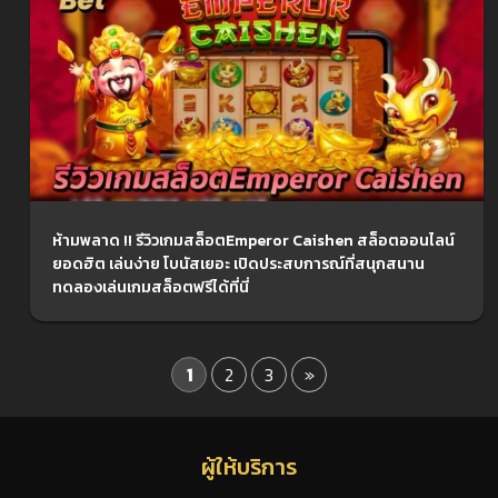
ห้ามพลาด !! รีวิวเกมสล็อตEmperor Caishen สล็อตออนไลน์
ยอดฮิต เล่นง่าย โบนัสเยอะ เปิดประสบการณ์ที่สนุกสนาน
ทดลองเล่นเกมสล็อตฟรีได้ที่นี่
1
2
3
»
ผู้ให้บริการ