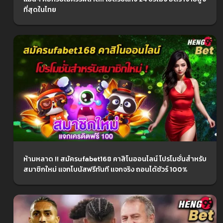
ที่สุดในไทย
ห้ามหลาด !! สมัครufabet168 คาสิโนออนไลน์ โปรโมชั่นสำหรับ
สมาชิกใหม่ แจกโบนัสฟรีทันที แจกจริง ถอนได้ชัวร์ 100%