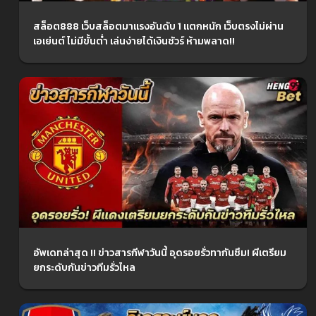
สล็อต888 เว็บสล็อตมาแรงอันดับ 1 แตกหนัก เว็บตรงไม่ผ่าน
เอเย่นต์ ไม่มีขั้นต่ำ เล่นง่ายได้เงินชัวร์ ห้ามพลาด!!
อัพเดทล่าสุด !! ข่าวสารกีฬาวันนี้ อุดรอยรั่วทากันซึม! ผีเตรียม
ยกระดับกันข่าวทีมรั่วไหล