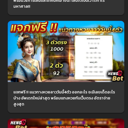
พร้อมวิธีการเล่นและเทคนิคเอาชนะ เล่นได้เงินไว ได้กำไร
มหาศาล!!
แจกฟรี !! แนวทางหวยลาววันนี้4ตัว ออกอะไร จะมีเลขเด็ดอะไร
บ้าง อัพเดทใหม่ล่าสุด พร้อมแทงหวยกับเว็บตรง อัตราจ่าย
สูงสุด