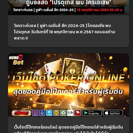
วิเคราะห์บอล [ ยูฟ่า เนชั่นส์ ลีก 2024-25 ] โครเอเชีย พบ
โปรตุเกส วันจันทร์ที่ 18 พฤศจิกายน พ.ศ.2567 คอบอลห้าม
พลาด !!
เว็บไซต์โป๊กเกอร์ออนไลน์ สุดยอดคู่มือโป๊กเกอร์สำหรับผู้เริ่มต้น