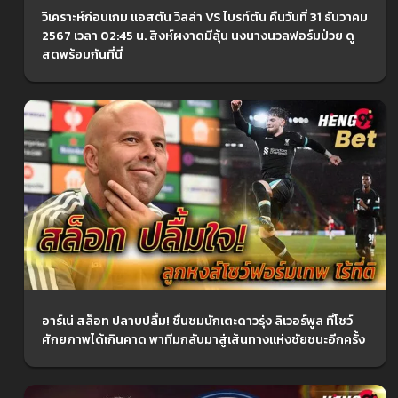
วิเคราะห์ก่อนเกม แอสตัน วิลล่า VS ไบรท์ตัน คืนวันที่ 31 ธันวาคม
2567 เวลา 02:45 น. สิงห์ผงาดมีลุ้น นงนางนวลฟอร์มป่วย ดู
สดพร้อมกันที่นี่
อาร์เน่ สล็อท ปลาบปลื้ม! ชื่นชมนักเตะดาวรุ่ง ลิเวอร์พูล ที่โชว์
ศักยภาพได้เกินคาด พาทีมกลับมาสู่เส้นทางแห่งชัยชนะอีกครั้ง