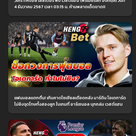
วิเคราะห์บอล เลสเตอร์ พบ เวสต์แฮม (พรีเมียร์ลีก อังกฤษ) วันที่
4 ธันวาคม 2567 เวลา 03:15 น. ห้ามพลาดเด็ดขาด!!
แฟนบอลแตกตื่น! เกินคาดโซเชียลเดือดหลัง มาร์ติน โอเดการ์ด
ไม่ยิงจุดโทษทั้งสองลูก ในเกมที่ อาร์เซนอล บุกถล่ม เวสต์แฮม