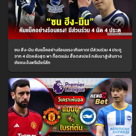
ซน ฮึง-มิน คัมแบ็คอย่างร้อนแรง เกินคาด! มีส่วนร่วม 4 ประตู
จาก 4 นัดหลังสุด พา ท็อตแน่ม ฮ็อตสเปอร์ กลับมาสู่เส้นทาง
ชัยชนะในพรีเมียร์ลีก