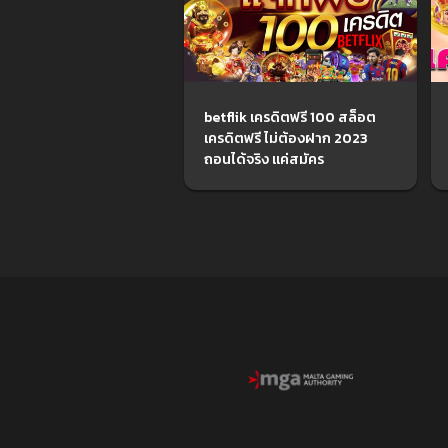
betflik เครดิตฟรี 100 สล็อต
เครดิตฟรี ไม่ต้องฝาก 2023
ถอนได้จริง แค่สมัคร