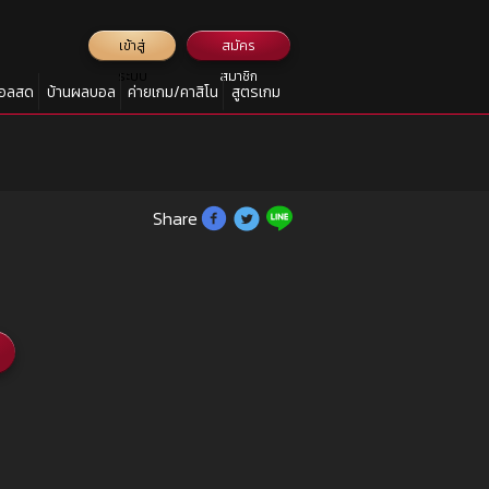
เข้าสู่
สมัคร
ระบบ
สมาชิก
อลสด
บ้านผลบอล
ค่ายเกม/คาสิโน
สูตรเกม
Share