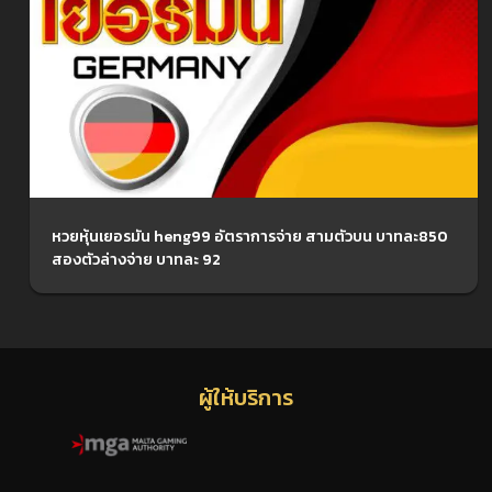
หวยหุ้นเยอรมัน heng99 อัตราการจ่าย สามตัวบน บาทละ850
สองตัวล่างจ่าย บาทละ 92
ผู้ให้บริการ