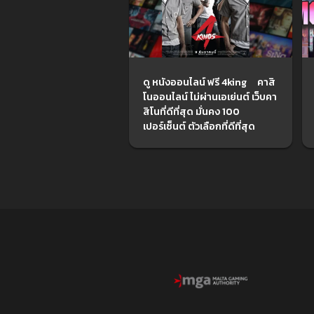
ดู หนังออนไลน์ ฟรี 4king คาสิ
โนออนไลน์ ไม่ผ่านเอเย่นต์ เว็บคา
สิโนที่ดีที่สุด มั่นคง 100
เปอร์เซ็นต์ ตัวเลือกที่ดีที่สุด