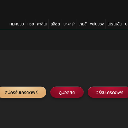
HENG99
หวย
คาสิโน
สล็อต
บาคาร่า
เกมส์
พนันบอล
โปรโมชั่น
บ
สมัครรับเครดิตฟรี
ดูบอลสด
วิธีรับเครดิตฟรี