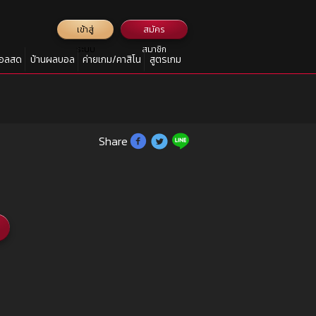
เข้าสู่
สมัคร
ระบบ
สมาชิก
อลสด
บ้านผลบอล
ค่ายเกม/คาสิโน
สูตรเกม
Share