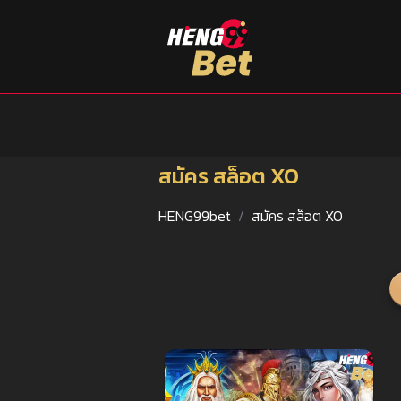
สมัคร สล็อต XO
HENG99bet
สมัคร สล็อต XO