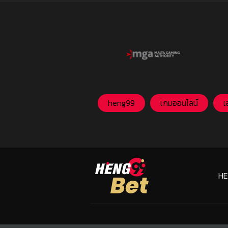
heng99
เกมออนไลน์
เ
HE