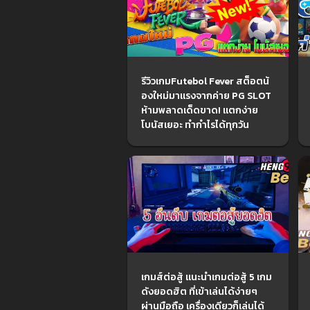
รีวิวเกมFutebol Fever สต็อตน้
องใหม่มาแรงจากค่าย PG SLOT
ห้ามพลาดเด็ดขาด! แตกง่าย
โบนัสเยอะ ทำกำไรได้ทุกวัน
เกมส์ต่อสู้ แนะนำเกมต่อสู้ 5 เกม
ดังยอดฮิต ที่เข้าเล่นได้ง่ายๆ
ผ่านมือถือ เครื่องเดียวก็เล่นได้