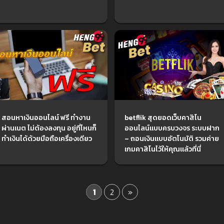
สอนหาเงินออนไลน์ ฟรี ทำงาน
betflik สุดยอดเว็บคาสิโน
ผ่านเนต ไม่ต้องลงทุน อยู่ที่ไหนก็
ออนไลน์แบบครบวงจร ระบบฝาก
ทำเงินได้ด้วยมือถือเครื่องเดียว
– ถอนเงินแบบอัตโนมัติ รวมค่าย
เกมคาสิโนไว้ให้คุณแล้วที่นี่
1
2
»