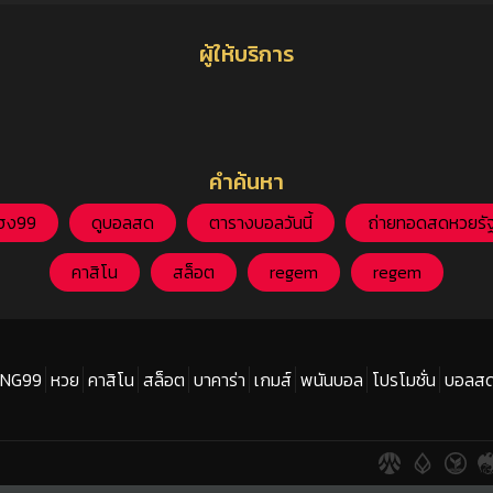
ผู้ให้บริการ
คำค้นหา
ฮง99
ดูบอลสด
ตารางบอลวันนี้
ถ่ายทอดสดหวยรั
คาสิโน
สล็อต
regem
regem
NG99
หวย
คาสิโน
สล็อต
บาคาร่า
เกมส์
พนันบอล
โปรโมชั่น
บอลส