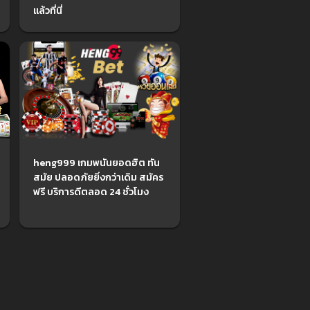
แล้วที่นี่
heng999 เกมพนันยอดฮิต ทัน
สมัย ปลอดภัยยิ่งกว่าเดิม สมัคร
ฟรี บริการดีตลอด 24 ชั่วโมง