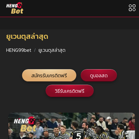
ยูเวนตุสล่าสุด
HENG99bet
ยูเวนตุสล่าสุด
สมัครรับเครดิตฟรี
ดูบอลสด
วิธีรับเครดิตฟรี