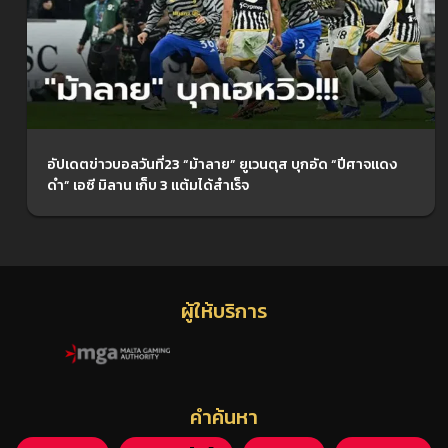
อัปเดตข่าวบอลวันที่23 “ม้าลาย” ยูเวนตุส บุกอัด “ปีศาจแดง
ดำ” เอซี มิลาน เก็บ 3 แต้มได้สำเร็จ
ผู้ให้บริการ
คำค้นหา