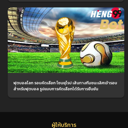
ฟุตบอลโลก รอบคัดเลือก โซนยุโรป เส้นทางทีมชนะเลิศเข้ารอบ
สำหรับฟุตบอล รูปแบบการคัดเลือกได้รับการยืนยัน
ผู้ให้บริการ