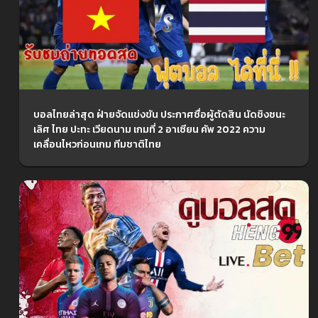
บอลไทยล่าสุด ฝ่ายจัดแข่งขัน ประกาศชื่อผู้ตัดสิน นัดชิงชนะ
เลิศ ไทย ปะทะ เวียดนาม เกมที่ 2 อาเซียน คัพ 2022 ความ
เคลื่อนไหวก่อนเกม ทีมชาติไทย