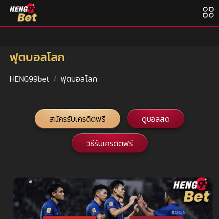
ฟุตบอลโลก
HENG99bet
ฟุตบอลโลก
สมัครรับเครดิตฟรี
ดูบอลสด
วิธีรับเครดิตฟรี