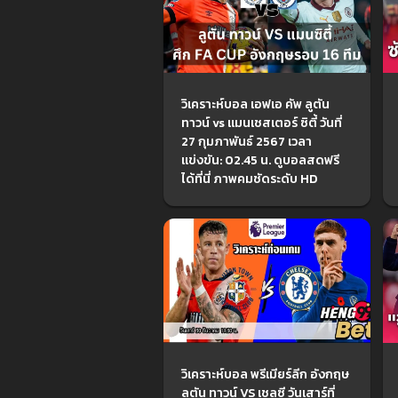
วิเคราะห์บอล เอฟเอ คัพ ลูตัน
ทาวน์ vs แมนเชสเตอร์ ซิตี้ วันที่
27 กุมภาพันธ์ 2567 เวลา
แข่งขัน: 02.45 น. ดูบอลสดฟรี
ได้ที่นี่ ภาพคมชัดระดับ HD
วิเคราะห์บอล พรีเมียร์ลีก อังกฤษ
ลูตัน ทาวน์ VS เชลซี วันเสาร์ที่