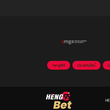
heng99
เกมออนไลน์
เ
HE