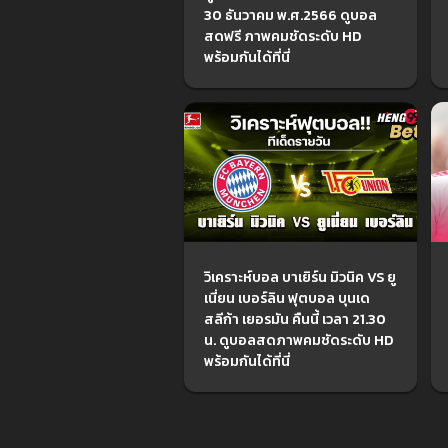
30 ธันวาคม พ.ศ.2566 ดูบอล
สดฟรี ภาพคมชัดระดับ HD
พร้อมกันได้ที่นี่
วิเคราะห์บอล บาเยิร์น มิวนิค VS ยู
เนี่ยน เบอร์ลิน ฟุตบอล บุนเด
สลีก้า เยอรมัน คืนนี้ เวลา 21.30
น. ดูบอลสดภาพคมชัดระดับ HD
พร้อมกันได้ที่นี่