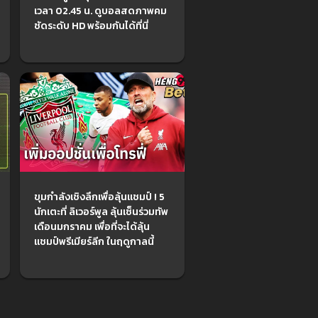
เวลา 02.45 น. ดูบอลสดภาพคม
ชัดระดับ HD พร้อมกันได้ที่นี่
ขุมกำลังเชิงลึกเพื่อลุ้นแชมป์ ! 5
นักเตะที่ ลิเวอร์พูล ลุ้นเซ็นร่วมทัพ
เดือนมกราคม เพื่อที่จะได้ลุ้น
แชมป์พรีเมียร์ลีก ในฤดูกาลนี้