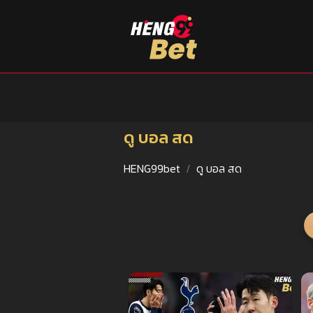
ดู บอล สด
HENG99bet
ดู บอล สด