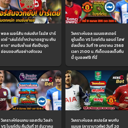
พอล เมอร์สัน ถล่มยับ! โธมัส ปาร์
วิเคราะห์บอล แมนเชสเตอร์
เตย์ “เล่นได้ต่ำกว่ามาตรฐาน เกิน
ยูไนเต็ด VS ไบรท์ตัน แอนด์ โฮฟ
คาด” เกมรับย่ำแย่ ถือเป็นจุด
อัลเบี้ยน วันที่ 19 มกราคม 2568
อ่อนของทีมอย่างชัดเจน
เวลา 21:00 น. ทีเด็ดบอลเต็งคืน
นี้ ดูบอลฟรี! ที่นี่
วิเคราะห์ก่อนเกม แอสตัน วิลล่า
วิเคราะห์บอล สเปอร์ส พบกับ
VS ไบรท์ตัน คืนวันที่ 31 ธันวาคม
แมนยู (คาราบาวคัพ) วันที่ 20