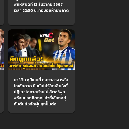
พฤหัสบดีที่ 12 ธันวาคม 2567
เวลา 22:30 น. คอบอลห้ามพลาด
มาร์ติน ซูบิเมนดี้ กองกลาง เรอัล
โซเซียดาด ยืนยันไม่รู้สึกเสียใจที่
ปฏิเสธโอกาสย้ายไป ลิเวอร์พูล
พร้อมบอกคิดถูกแล้วที่เลือกอยู่
กับต้นสังกัดผู้ปลุกปั้นต่อ