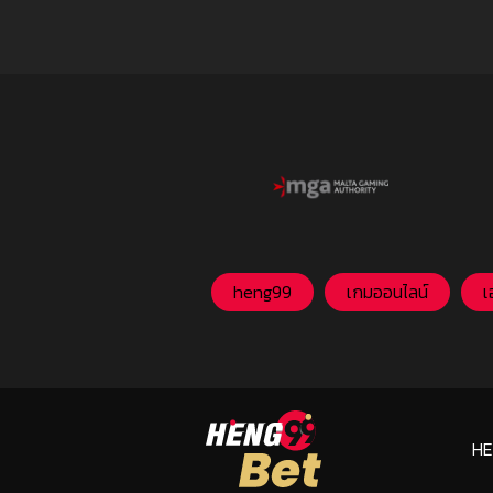
heng99
เกมออนไลน์
เ
HE