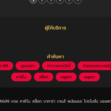
ผู้ให้บริการ
คำค้นหา
ฮง99
ดูบอลสด
ตารางบอลวันนี้
ถ่ายทอดสดหวยรั
คาสิโน
สล็อต
regem
regem
NG99
หวย
คาสิโน
สล็อต
บาคาร่า
เกมส์
พนันบอล
โปรโมชั่น
บอลส