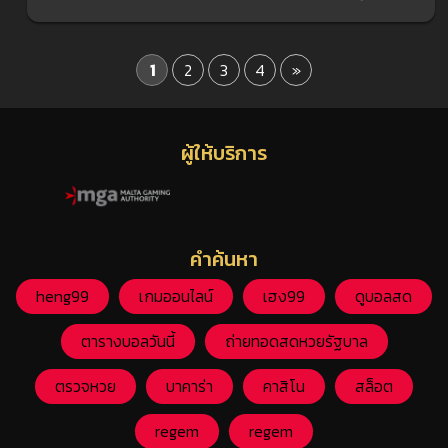
1
2
3
4
»
ผู้ให้บริการ
คำค้นหา
heng99
เกมออนไลน์
เฮง99
ดูบอลสด
ตารางบอลวันนี้
ถ่ายทอดสดหวยรัฐบาล
ตรวจหวย
บาคาร่า
คาสิโน
สล็อต
regem
regem