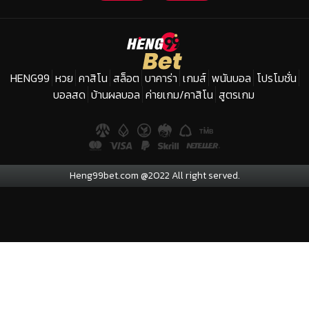
HENG99
หวย
คาสิโน
สล็อต
บาคาร่า
เกมส์
พนันบอล
โปรโมชั่น
บอลสด
บ้านผลบอล
ค่ายเกม/คาสิโน
สูตรเกม
Heng99bet.com @2022 All right served.