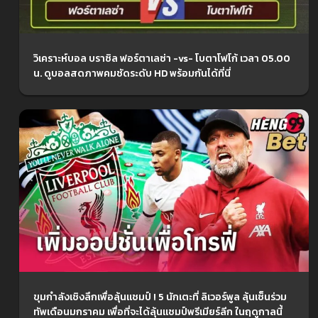
วิเคราะห์บอล บราซิล ฟอร์ตาเลซ่า -vs- โบตาโฟโก้ เวลา 05.00
น. ดูบอลสดภาพคมชัดระดับ HD พร้อมกันได้ที่นี่
ขุมกำลังเชิงลึกเพื่อลุ้นแชมป์ ! 5 นักเตะที่ ลิเวอร์พูล ลุ้นเซ็นร่วม
ทัพเดือนมกราคม เพื่อที่จะได้ลุ้นแชมป์พรีเมียร์ลีก ในฤดูกาลนี้