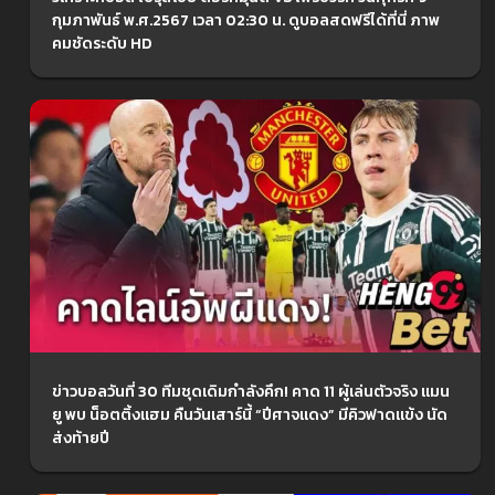
กุมภาพันธ์ พ.ศ.2567 เวลา 02:30 น. ดูบอลสดฟรีได้ที่นี่ ภาพ
คมชัดระดับ HD
ข่าวบอลวันที่ 30 ทีมชุดเดิมกำลังคึก! คาด 11 ผู้เล่นตัวจริง แมน
ยู พบ น็อตติ้งแฮม คืนวันเสาร์นี้ “ปีศาจแดง” มีคิวฟาดแข้ง นัด
ส่งท้ายปี