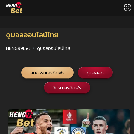
ดูบอลออนไลน์ไทย
HENG99bet
ดูบอลออนไลน์ไทย
สมัครรับเครดิตฟรี
ดูบอลสด
วิธีรับเครดิตฟรี