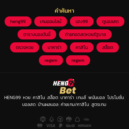
คำค้นหา
heng99
เกมออนไลน์
เฮง99
ดูบอลสด
ตารางบอลวันนี้
ถ่ายทอดสดหวยรัฐบาล
ตรวจหวย
บาคาร่า
คาสิโน
สล็อต
regem
regem
HENG99
หวย
คาสิโน
สล็อต
บาคาร่า
เกมส์
พนันบอล
โปรโมชั่น
บอลสด
บ้านผลบอล
ค่ายเกม/คาสิโน
สูตรเกม