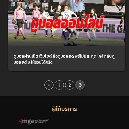
ดูบอลผ่านเน็ต เว็บไซต์ ลิ้งดูบอลสด ฟรีไม่มีสะดุด เคล็ดลับดู
บอลยังไง ให้รวยได้จริง
«
1
2
3
ผู้ให้บริการ