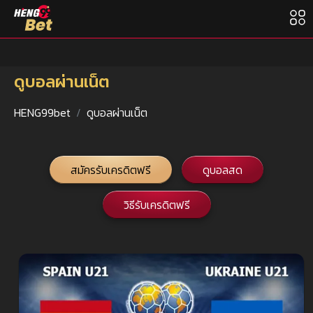
ดูบอลผ่านเน็ต
HENG99bet
ดูบอลผ่านเน็ต
สมัครรับเครดิตฟรี
ดูบอลสด
วิธีรับเครดิตฟรี