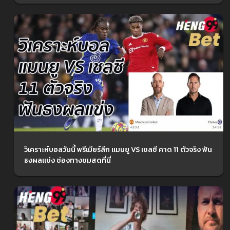
วิเคราะห์บอลวันนี้ พรีเมียร์ลีก แมนยู VS เชลซี คาด 11 ตัวจริง ฟัน
ธงผลแข่ง ช่องทางชมสดที่นี่