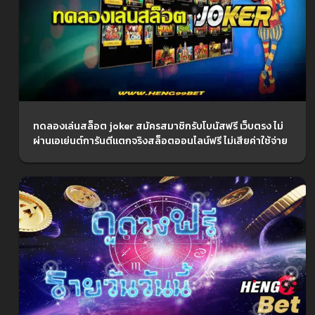
ทดลองเล่นสล็อต joker สมัครสมาชิกรับโบนัสฟรี เว็บตรง ไม่
ผ่านเอเย่นต์การันตีแตกจริงสล็อตออนไลน์ฟรี ไม่เสียค่าใช้จ่าย