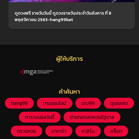
ดูดวงฟรี รายวันวันนี้ ดูดวงรายวันประจำวันอังคาร ที่ 8
พฤศจิกายน 2565-heng99bet
ผู้ให้บริการ
คำค้นหา
heng99
เกมออนไลน์
เฮง99
ดูบอลสด
ตารางบอลวันนี้
ถ่ายทอดสดหวยรัฐบาล
ตรวจหวย
บาคาร่า
คาสิโน
สล็อต