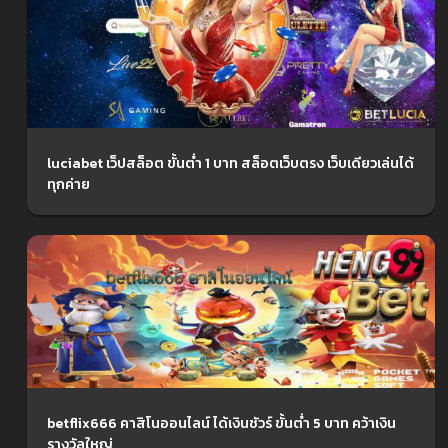
luciabet เว็ปสล็อต ขั้นต่ำ 1 บาท สล็อตเว็บตรง เว็บเดียวเล่นได้
ทุกค่าย
betflix666 คาสิโนออนไลน์ ได้เงินชัวร์ ขั้นต่ำ 5 บาท คว้าเงิน
รางวัลใหญ่