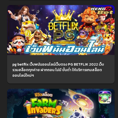
pg betflix เว็บพนันออนไลน์เว็บตรง PG BETFLIK 2022 เว็บ
รวมสล็อตทุกค่าย ฝากถอน ไม่มี ขั้นต่ํา ให้บริการเกมสล็อต
ออนไลน์ใหม่ๆ