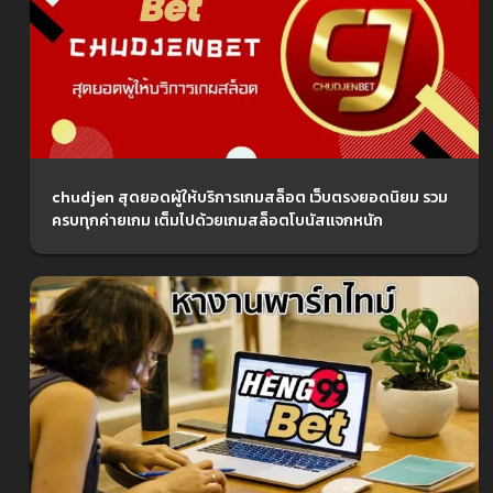
chudjen สุดยอดผู้ให้บริการเกมสล็อต เว็บตรงยอดนิยม รวม
ครบทุกค่ายเกม เต็มไปด้วยเกมสล็อตโบนัสแจกหนัก