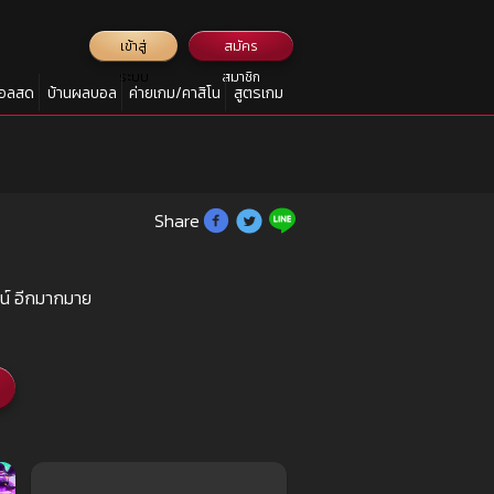
เข้าสู่
สมัคร
ระบบ
สมาชิก
อลสด
บ้านผลบอล
ค่ายเกม/คาสิโน
สูตรเกม
Share
ลน์ อีกมากมาย