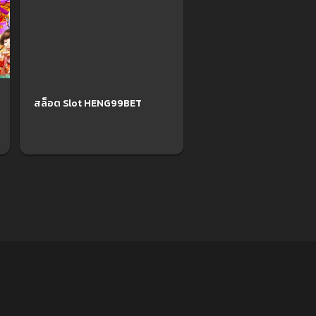
สล็อต Slot HENG99BET