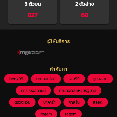
3 ตัวบน
2 ตัวล่าง
827
68
ผู้ให้บริการ
คำค้นหา
heng99
เกมออนไลน์
เฮง99
ดูบอลสด
ตารางบอลวันนี้
ถ่ายทอดสดหวยรัฐบาล
ตรวจหวย
บาคาร่า
คาสิโน
สล็อต
regem
regem