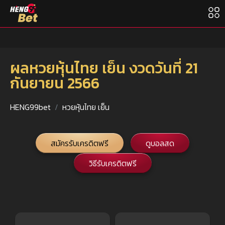
ผลหวยหุ้นไทย เย็น งวดวันที่ 21
กันยายน 2566
HENG99bet
หวยหุ้นไทย เย็น
สมัครรับเครดิตฟรี
ดูบอลสด
วิธีรับเครดิตฟรี