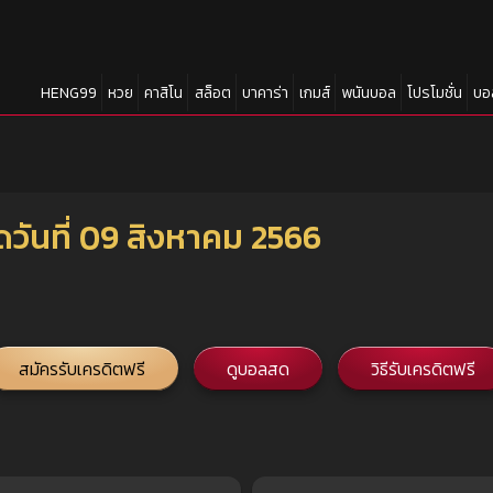
HENG99
หวย
คาสิโน
สล็อต
บาคาร่า
เกมส์
พนันบอล
โปรโมชั่น
บอ
ดวันที่ 09 สิงหาคม 2566
สมัครรับเครดิตฟรี
ดูบอลสด
วิธีรับเครดิตฟรี