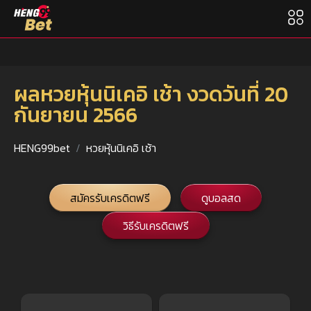
ผลหวยหุ้นนิเคอิ เช้า งวดวันที่ 20
กันยายน 2566
HENG99bet
หวยหุ้นนิเคอิ เช้า
สมัครรับเครดิตฟรี
ดูบอลสด
วิธีรับเครดิตฟรี