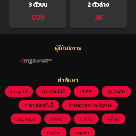
3 ตัวบน
2 ตัวล่าง
029
26
ผู้ให้บริการ
คำค้นหา
heng99
เกมออนไลน์
เฮง99
ดูบอลสด
ตารางบอลวันนี้
ถ่ายทอดสดหวยรัฐบาล
ตรวจหวย
บาคาร่า
คาสิโน
สล็อต
regem
regem