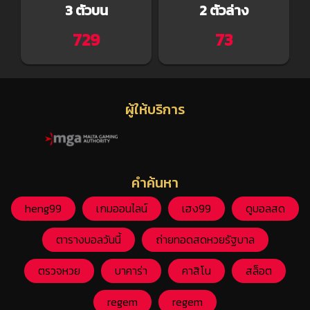
3 ตัวบน
2 ตัวล่าง
729
73
ผู้ให้บริการ
คำค้นหา
heng99
เกมออนไลน์
เฮง99
ดูบอลสด
ตารางบอลวันนี้
ถ่ายทอดสดหวยรัฐบาล
ตรวจหวย
บาคาร่า
คาสิโน
สล็อต
regem
regem