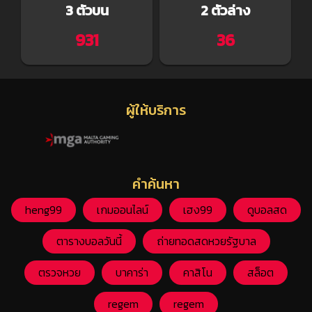
3 ตัวบน
2 ตัวล่าง
931
36
ผู้ให้บริการ
คำค้นหา
heng99
เกมออนไลน์
เฮง99
ดูบอลสด
ตารางบอลวันนี้
ถ่ายทอดสดหวยรัฐบาล
ตรวจหวย
บาคาร่า
คาสิโน
สล็อต
regem
regem