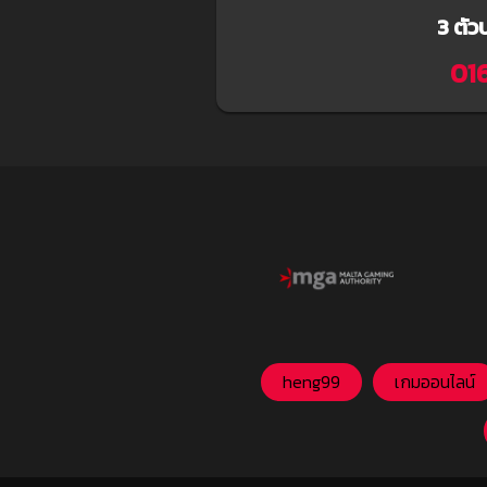
3 ตัว
01
heng99
เกมออนไลน์