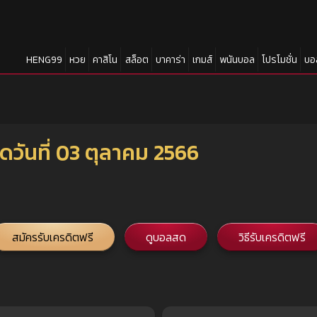
HENG99
หวย
คาสิโน
สล็อต
บาคาร่า
เกมส์
พนันบอล
โปรโมชั่น
บอ
วันที่ 03 ตุลาคม 2566
สมัครรับเครดิตฟรี
ดูบอลสด
วิธีรับเครดิตฟรี