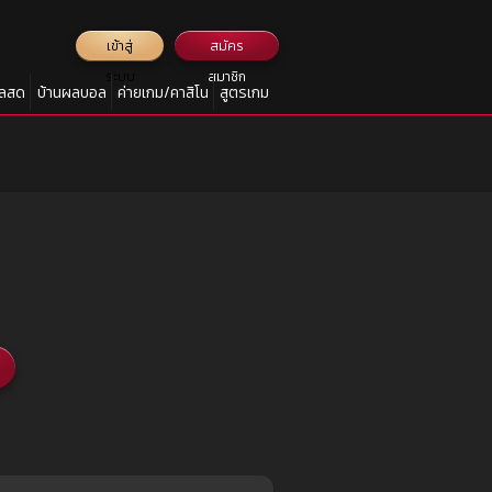
เข้าสู่
สมัคร
ระบบ
สมาชิก
ลสด
บ้านผลบอล
ค่ายเกม/คาสิโน
สูตรเกม