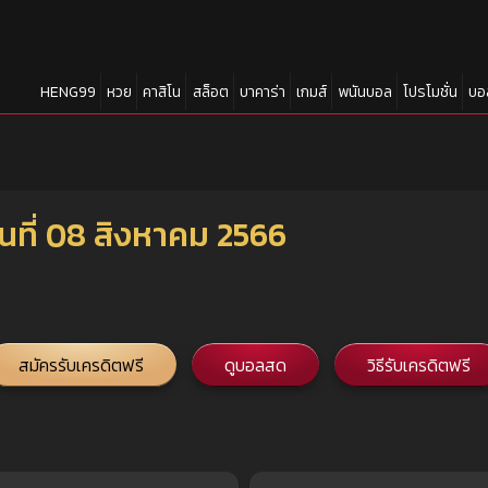
HENG99
หวย
คาสิโน
สล็อต
บาคาร่า
เกมส์
พนันบอล
โปรโมชั่น
บอ
ันที่ 08 สิงหาคม 2566
สมัครรับเครดิตฟรี
ดูบอลสด
วิธีรับเครดิตฟรี