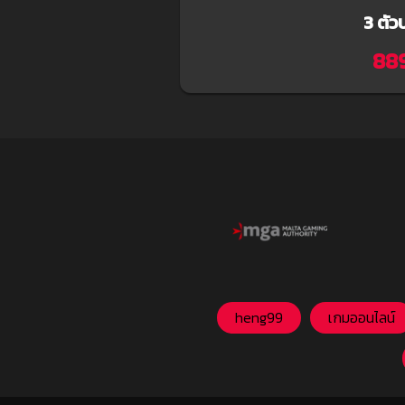
3 ตัว
88
heng99
เกมออนไลน์