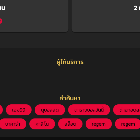
บน
2 
9
ผู้ให้บริการ
คำค้นหา
เฮง99
ดูบอลสด
ตารางบอลวันนี้
ถ่ายทอดส
บาคาร่า
คาสิโน
สล็อต
regem
regem