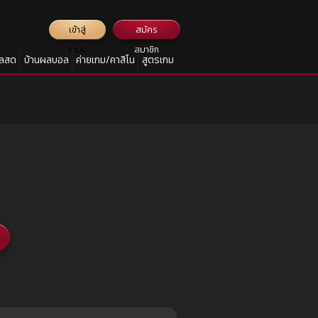
เข้าสู่
สมัคร
ระบบ
สมาชิก
ลสด
บ้านผลบอล
ค่ายเกม/คาสิโน
สูตรเกม