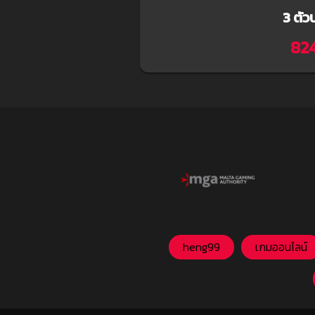
3 ตัว
82
heng99
เกมออนไลน์