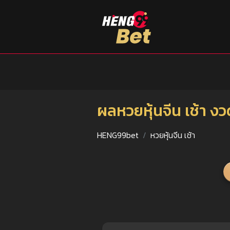
ผลหวยหุ้นจีน เช้า งว
HENG99bet
หวยหุ้นจีน เช้า