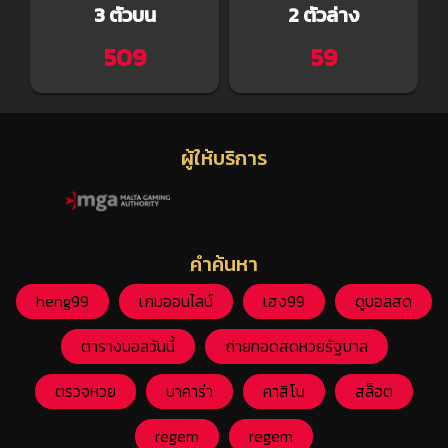
3 ตัวบน
2 ตัวล่าง
509
59
ผู้ให้บริการ
คำค้นหา
heng99
เกมออนไลน์
เฮง99
ดูบอลสด
ตารางบอลวันนี้
ถ่ายทอดสดหวยรัฐบาล
ตรวจหวย
บาคาร่า
คาสิโน
สล็อต
regem
regem