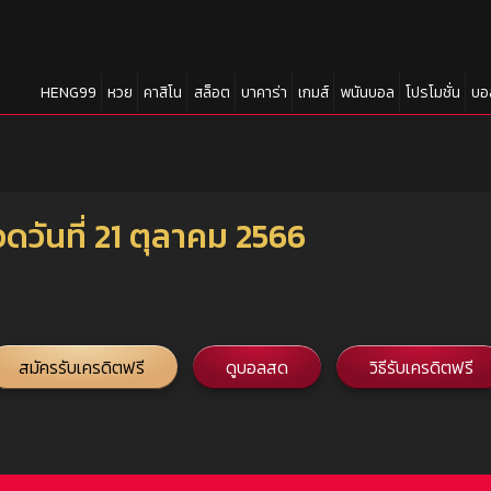
HENG99
หวย
คาสิโน
สล็อต
บาคาร่า
เกมส์
พนันบอล
โปรโมชั่น
บอ
วันที่ 21 ตุลาคม 2566
สมัครรับเครดิตฟรี
ดูบอลสด
วิธีรับเครดิตฟรี