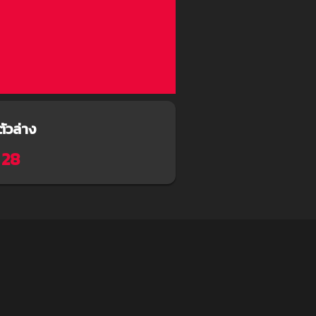
ตัวล่าง
28