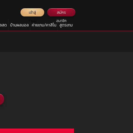
เข้าสู่
สมัคร
ระบบ
สมาชิก
ลสด
บ้านผลบอล
ค่ายเกม/คาสิโน
สูตรเกม