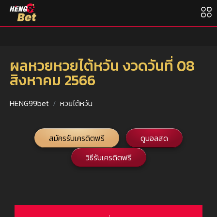
ผลหวยหวยไต้หวัน งวดวันที่ 08
สิงหาคม 2566
HENG99bet
หวยไต้หวัน
สมัครรับเครดิตฟรี
ดูบอลสด
วิธีรับเครดิตฟรี